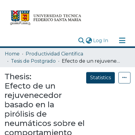
(current)
Log In
Research Outputs
Home
Productividad Cientifica
Statistics
Tesis de Postgrado
Efecto de un rejuvenecedor basado en la pirólisis de neumáticos sobre el comportamiento mecánico de mezclas asfálticas frías recicladas con emulsión
Acerca de
Thesis:
Statistics
Depósito
Efecto de un
rejuvenecedor
basado en la
pirólisis de
neumáticos sobre el
comportamiento