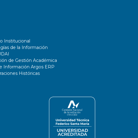
o Institucional
gías de la Información
UDAI
ción de Gestión Académica
de Información Argos ERP
ciones Históricas