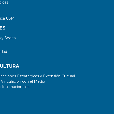
gicas
tica USM
ES
 y Sedes
idad
CULTURA
aciones Estratégicas y Extensión Cultural
 Vinculación con el Medio
 Internacionales