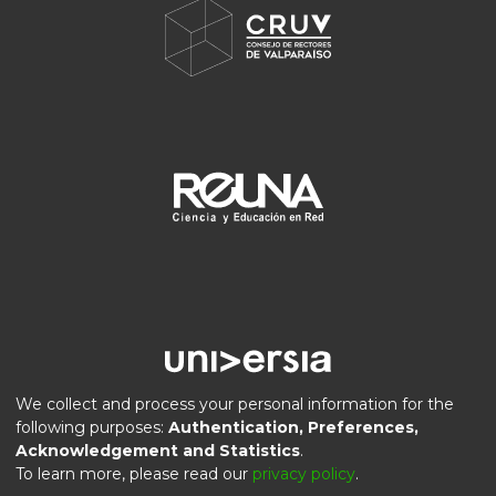
We collect and process your personal information for the
following purposes:
Authentication, Preferences,
Acknowledgement and Statistics
.
DSpace software
copyright © 2002-2026
LYRASIS
To learn more, please read our
privacy policy
.
Privacy
End User
Send