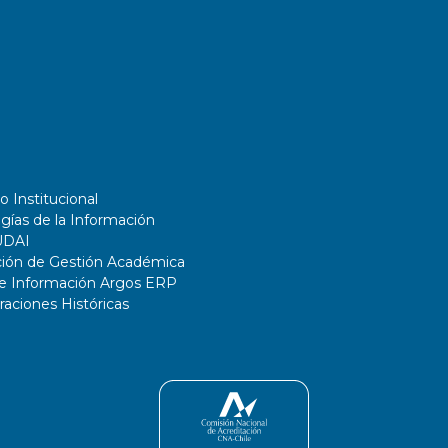
o Institucional
gías de la Información
UDAI
ción de Gestión Académica
de Información Argos ERP
ciones Históricas