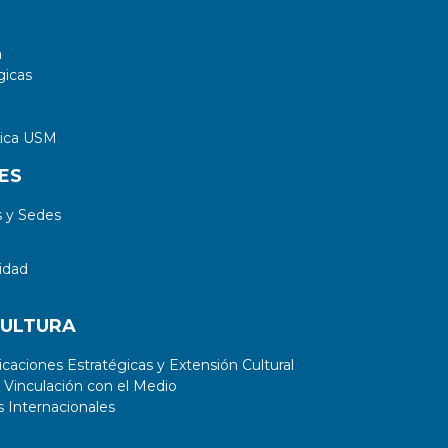
a
gicas
tica USM
ES
 y Sedes
idad
CULTURA
aciones Estratégicas y Extensión Cultural
 Vinculación con el Medio
 Internacionales