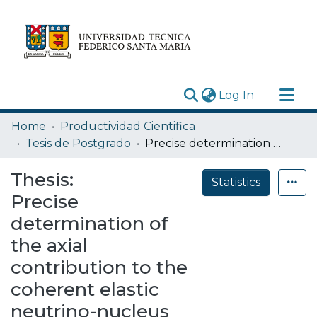
(current)
Log In
Research Outputs
Home
Productividad Cientifica
Statistics
Tesis de Postgrado
Precise determination of the axial contribution to the coherent elastic neutrino-nucleus scattering event rate
Acerca de
Thesis:
Statistics
Depósito
Precise
determination of
the axial
contribution to the
coherent elastic
neutrino-nucleus