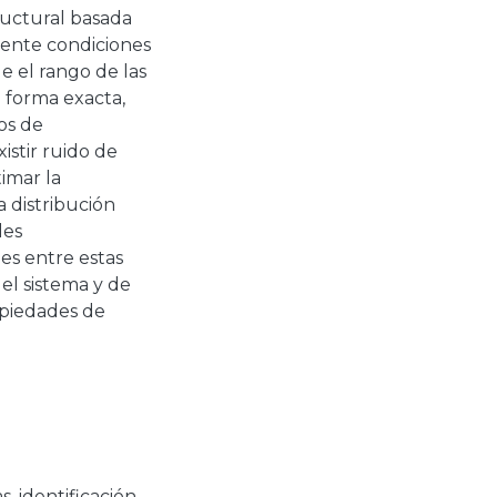
ructural basada
mente condiciones
e el rango de las
 forma exacta,
os de
istir ruido de
timar la
a distribución
les
es entre estas
el sistema y de
opiedades de
as
,
identificación