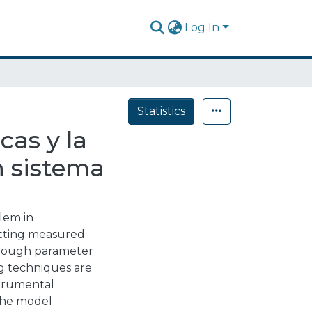
Log In
Statistics
cas y la
n sistema
lem in
itting measured
through parameter
ng techniques are
strumental
 the model