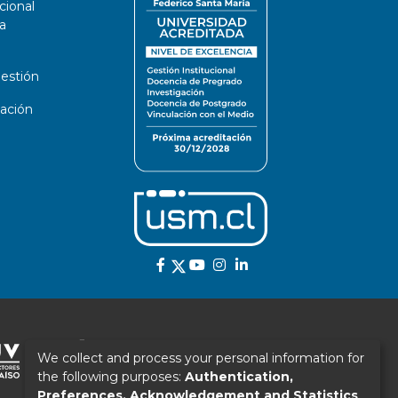
cional
a
estión
ación
We collect and process your personal information for
the following purposes:
Authentication,
Preferences, Acknowledgement and Statistics
.