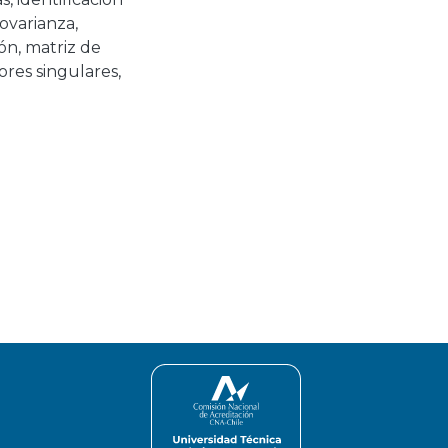
covarianza
,
ión
,
matriz de
ores singulares
,