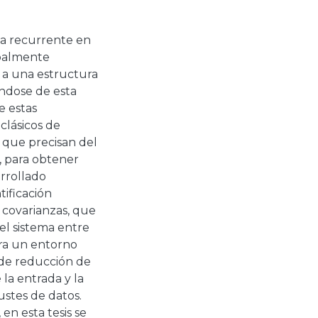
a recurrente en
ipalmente
 a una estructura
ndose de esta
e estas
clásicos de
 que precisan del
, para obtener
rrollado
ificación
 covarianzas, que
el sistema entre
era un entorno
 de reducción de
 la entrada y la
ustes de datos.
en esta tesis se