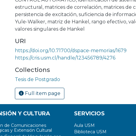
estructural
,
matrices de correlación
,
matrices de 
persistencia de excitación
,
suficiencia de informac
Yule-Walker
,
matriz de Hankel
,
rango efectivo
,
val
valores singulares de Hankel
URI
https://doi.org/10.71700/dspace-memorias/1679
https://cris.usm.cl/handle/123456789/4276
Collections
Tesis de Postgrado
Full item page
NSIÓN Y CULTURA
SERVICIOS
ón de Comunicaciones
Aula USM
icas y Extensión Cultural
Biblioteca USM