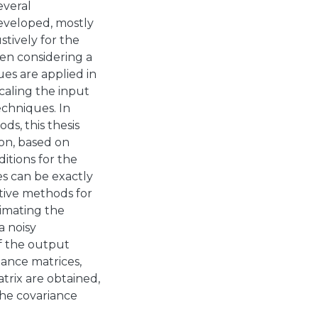
everal
eveloped, mostly
tively for the
en considering a
es are applied in
caling the input
echniques. In
s, this thesis
ion, based on
ditions for the
es can be exactly
ive methods for
stimating the
a noisy
of the output
iance matrices,
rix are obtained,
the covariance