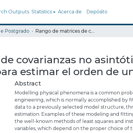
rch Outputs
Statistics
Acerca de
Depósito
de Postgrado
Rango de matrices de covarianzas no asintóticas y la matriz de Hankel, para estimar el orden de un sistema
e covarianzas no asintóti
para estimar el orden de u
Abstract
Modelling physical phenomena is a common prob
engineering, which is normally accomplished by f
data to a previously selected model structure, 
estimation. Examples of these modeling and fitti
the well-known methods of least squares and in
variables, which depend on the proper choice of