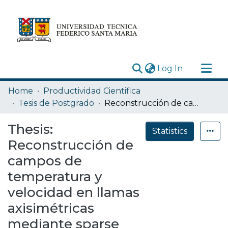
(current)
Log In
Research Outputs
Home
Productividad Cientifica
Statistics
Tesis de Postgrado
Reconstrucción de campos de temperatura y velocidad en llamas axisimétricas mediante sparse sensing y redes neuronales informadas por la física
Acerca de
Thesis:
Statistics
Depósito
Reconstrucción de
campos de
temperatura y
velocidad en llamas
axisimétricas
mediante sparse