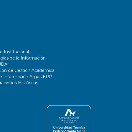
o Institucional
gías de la Información
UDAI
ción de Gestión Académica
de Información Argos ERP
ciones Históricas