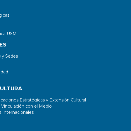
a
gicas
tica USM
ES
 y Sedes
idad
CULTURA
aciones Estratégicas y Extensión Cultural
 Vinculación con el Medio
 Internacionales