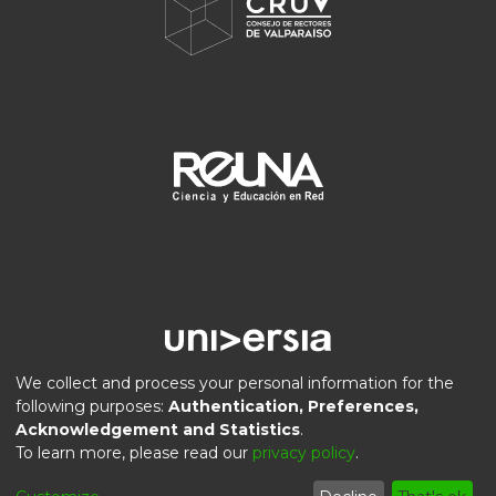
We collect and process your personal information for the
following purposes:
Authentication, Preferences,
Acknowledgement and Statistics
.
DSpace software
copyright © 2002-2026
LYRASIS
To learn more, please read our
privacy policy
.
Privacy
End User
Send
Cookie