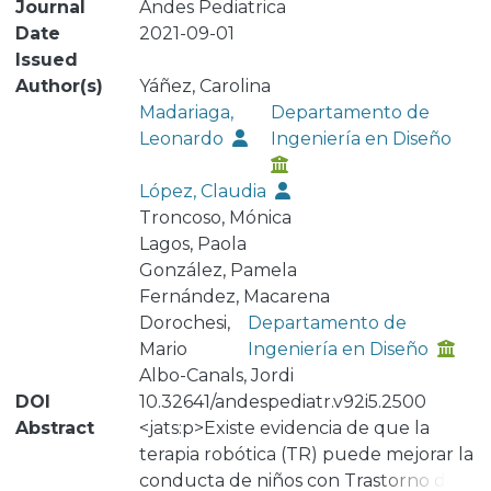
Journal
Andes Pediatrica
Date
2021-09-01
Issued
Author(s)
Yáñez, Carolina
Madariaga,
Departamento de
Leonardo
Ingeniería en Diseño
López, Claudia
Troncoso, Mónica
Lagos, Paola
González, Pamela
Fernández, Macarena
Dorochesi,
Departamento de
Mario
Ingeniería en Diseño
Albo-Canals, Jordi
DOI
10.32641/andespediatr.v92i5.2500
Abstract
<jats:p>Existe evidencia de que la
terapia robótica (TR) puede mejorar la
conducta de niños con Trastorno del