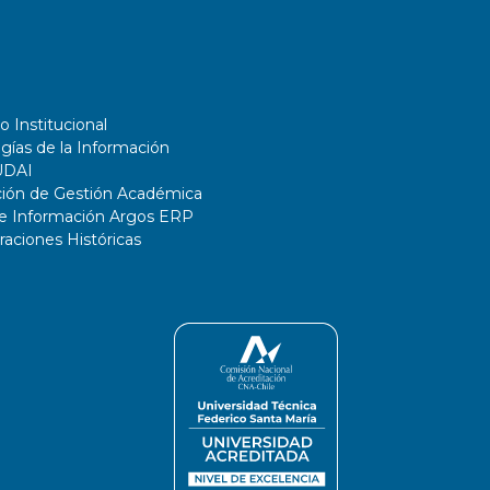
o Institucional
gías de la Información
UDAI
ción de Gestión Académica
de Información Argos ERP
ciones Históricas