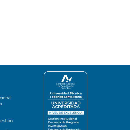
cional
a
estión