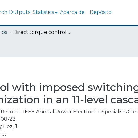
rch Outputs
Statistics
Acerca de
Depósito
los
Direct torque control with imposed switching frequency and torque ripple minimization in an 11-level cascaded inverter
rol with imposed switchin
ization in an 11-level casc
Record - IEEE Annual Power Electronics Specialists Co
-08-22
guez, J.
 J.