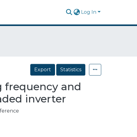
Log In
Export
Statistics
g frequency and
aded inverter
nference