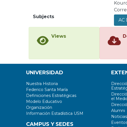
Kouro
Correa
Subjects
AC D
Views
D
UNIVERSIDAD
EXTE
Nuestra Historia
Direcci
Estratég
Federico Santa María
Direcci
Definiciones Estratégicas
el Medi
Modelo Educativo
Direcci
Organización
Alumni
Información Estadística USM
Noticias
Evento
CAMPUS Y SEDES