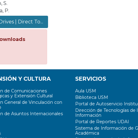
, S.
, P.
rives | Direct To...
ownloads
NSIÓN Y CULTURA
SERVICIOS
ón de Comunicaciones
Aula USM
icas y Extensión Cultural
Biblioteca USM
ón General de Vinculación con
Portal de Autoservicio Institu
o
Dirección de Tecnologías de l
ón de Asuntos Internacionales
Información
Portal de Reportes UDAI
Sistema de Información de G
s
Académica