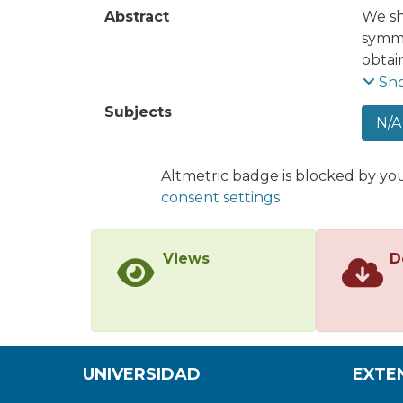
Abstract
We sh
symmet
obtai
the C
Sh
requi
Subjects
N/A
Altmetric badge is blocked by yo
consent settings
Views
D
UNIVERSIDAD
EXTE