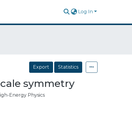
Log In
Export
Statistics
scale symmetry
High-Energy Physics