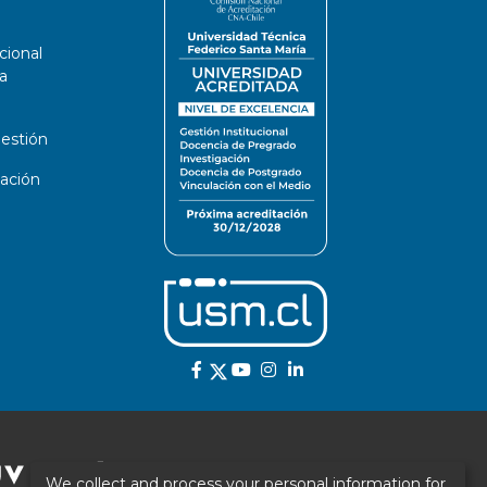
cional
a
estión
ación
We collect and process your personal information for