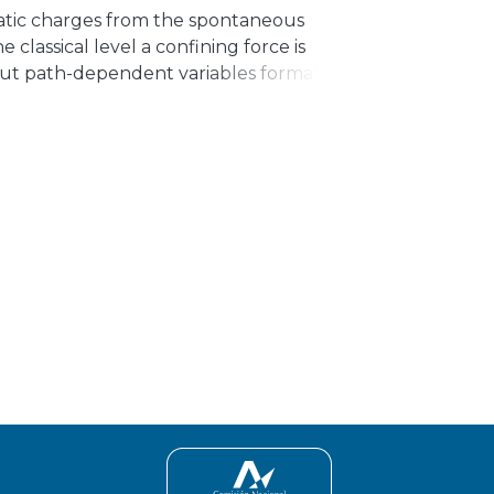
atic charges from the spontaneous
classical level a confining force is
but path-dependent variables formalism,
rocedure answers completely to the