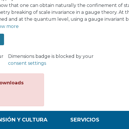
ow that one can obtain naturally the confinement of st
ry breaking of scale invariance in a gauge theory. At the 
ned and at the quantum level, using a gauge invariant 
ornell confining potential is explicitly obtained. Our p
ow more
rements by 't Hooft for “perturbative confinement”.
ur
Dimensions badge is blocked by your
consent settings
ownloads
NSIÓN Y CULTURA
SERVICIOS