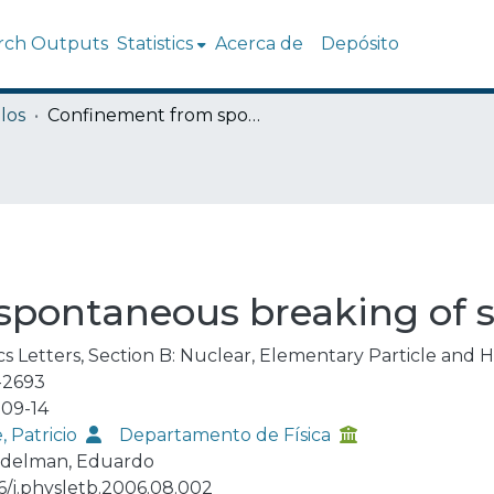
rch Outputs
Statistics
Acerca de
Depósito
los
Confinement from spontaneous breaking of scale symmetry
spontaneous breaking of 
cs Letters, Section B: Nuclear, Elementary Particle and 
-2693
09-14
, Patricio
Departamento de Física
delman, Eduardo
16/j.physletb.2006.08.002