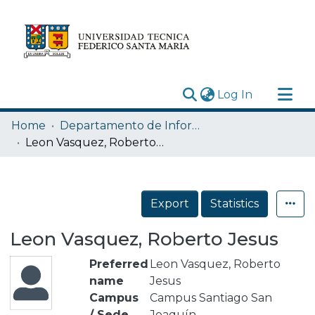
(current)
Log In
Research Outputs
Home
Departamento de Informática
Statistics
Leon Vasquez, Roberto Jesus
Acerca de
Depósito
Export
Statistics
Leon Vasquez, Roberto Jesus
Preferred
Leon Vasquez, Roberto
name
Jesus
Campus
Campus Santiago San
/ Sede
Joaquín