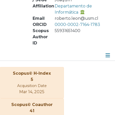
Affiliation
Departamento de
Informática
Email
roberto.leon@usm.cl
ORCID
0000-0002-7164-1783
Scopus
55931651400
Author
ID
Publications
Scopus© H-Index
Metrics
5
Acquisition Date
Other
Mar 14, 2025
Scopus© Coauthor
41