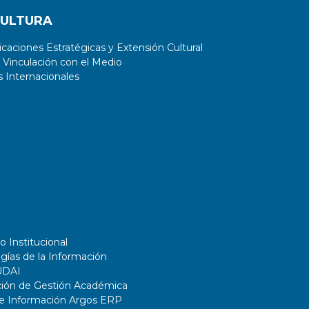
CULTURA
aciones Estratégicas y Extensión Cultural
 Vinculación con el Medio
 Internacionales
o Institucional
gías de la Información
UDAI
ción de Gestión Académica
de Información Argos ERP