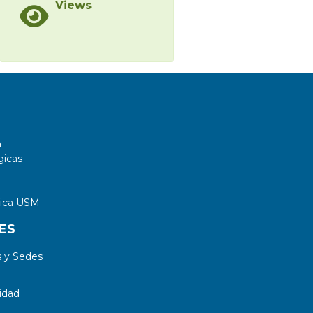
Views
a
gicas
tica USM
ES
 y Sedes
idad