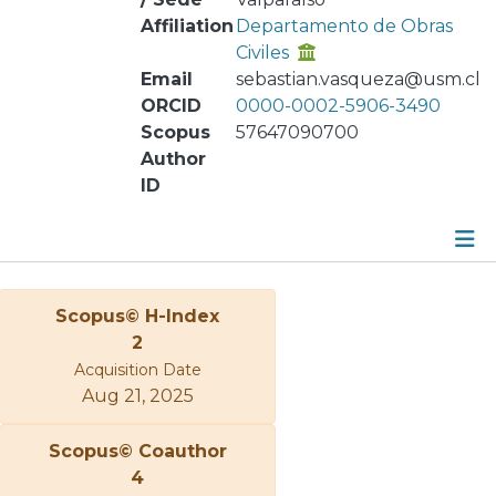
Affiliation
Departamento de Obras
Civiles
Email
sebastian.vasqueza@usm.cl
ORCID
0000-0002-5906-3490
Scopus
57647090700
Author
ID
Metrics
Scopus© H-Index
Other
2
Acquisition Date
Aug 21, 2025
Scopus© Coauthor
4