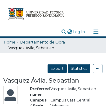
(current)
Log In
Research Outputs
Home
Departamento de Obras Civiles
Statistics
Vasquez Ávila, Sebastian
Acerca de
Depósito
Export
Statistics
Vasquez Ávila, Sebastian
Preferred
Vasquez Ávila, Sebastian
name
Campus
Campus Casa Central
/ Sede
Valparaíso