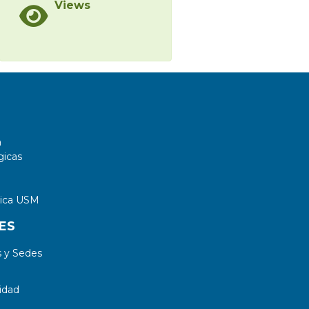
Views
a
gicas
tica USM
ES
 y Sedes
idad