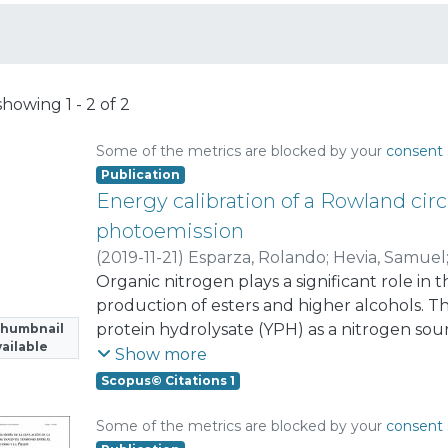
showing
1 - 2 of 2
Some of the metrics are blocked by your
consent 
Publication
Energy calibration of a Rowland cir
photoemission
(
2019-11-21
)
Esparza, Rolando
;
Hevia, Samuel
Bartynski, Robert
Organic nitrogen plays a significant role i
;
Del Campo, Valeria
;
Hen
Häberle, Patricio
production of esters and higher alcohols. Th
protein hydrolysate (YPH) as a nitrogen sou
Thumbnail
ailable
this study, we prepared an enzymatic prote
Show more
from a previous fermentation of wine. Thr
Scopus© Citations 1
supplementation was used as a control, wh
(LDH) and high degrees of hydrolysis (HDH),
Some of the metrics are blocked by your
consent 