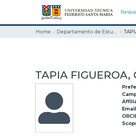
Resea
Home
Departamento de Estudios Humanísticos
TAPIA FIGUEROA,
Pref
Camp
Affili
Emai
ORCI
Scop