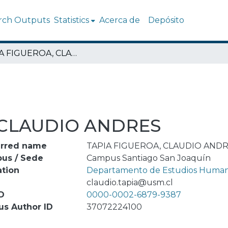
rch Outputs
Statistics
Acerca de
Depósito
TAPIA FIGUEROA, CLAUDIO ANDRES
 CLAUDIO ANDRES
erred name
TAPIA FIGUEROA, CLAUDIO AND
us / Sede
Campus Santiago San Joaquín
ation
Departamento de Estudios Human
l
claudio.tapia@usm.cl
D
0000-0002-6879-9387
us Author ID
37072224100