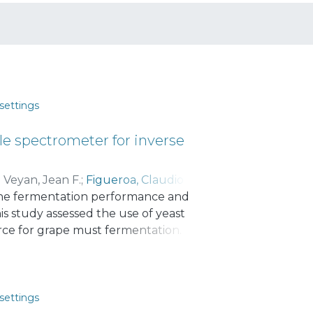
settings
cle spectrometer for inverse
;
Veyan, Jean F.
;
Figueroa, Claudio
;
n the fermentation performance and
riquez Correa, Ricardo Andres
;
is study assessed the use of yeast
rce for grape must fermentation. In
in hydrolysate using yeasts recovered
ee treatments were performed. DAP
ile two YPH treatments were used. Low
 3.5% and 10%, respectively, were
settings