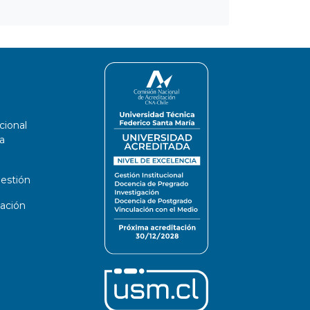
cional
a
estión
ación