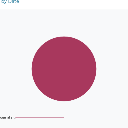
n by Date
journal ar...