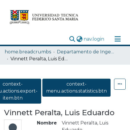
(current)
nav.login
menu.section.communities_and_collections
home.breadcrumbs
Departamento de Ingeniería Química y Ambiental
menu.section.explore_researchoutputs
Vinnett Peralta, Luis Eduardo
menu.section.statistics
Acerca de
context-
context-
Depósito
.actions.export-
menu.actions.statistics.btn
item.btn
Vinnett Peralta, Luis Eduardo
Nombre
Vinnett Peralta, Luis
Eduardo