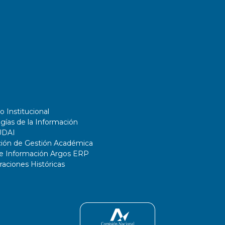
o Institucional
gías de la Información
UDAI
ción de Gestión Académica
de Información Argos ERP
ciones Históricas