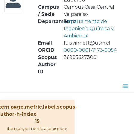
Campus
Campus Casa Central
/ Sede
Valparaíso
Departamento
Departamento de
Ingeniería Química y
Ambiental
Email
luis.vinnett@usm.cl
ORCID
0000-0001-7173-9054
Scopus
36905627300
Author
ID
Metrics
tem.page.metric.label.scopus-
Other
uthor-h-index
15
item.page.metric.acquisition-