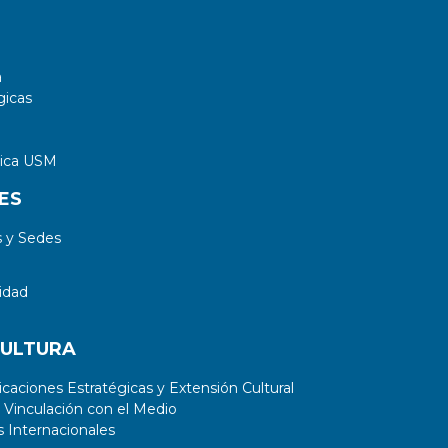
a
gicas
tica USM
ES
 y Sedes
idad
CULTURA
aciones Estratégicas y Extensión Cultural
 Vinculación con el Medio
 Internacionales