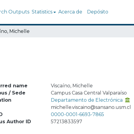
rch Outputs
Statistics
Acerca de
Depósito
íno, Michelle
erred name
Viscaíno, Michelle
us / Sede
Campus Casa Central Valparaíso
ation
Departamento de Electrónica
l
michelle.viscaino@sansano.usm.cl
D
0000-0001-6693-7865
us Author ID
57213833597