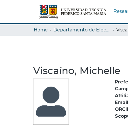
Resea
Home
Departamento de Electrónica
Visca
Viscaíno, Michelle
Pref
Camp
Affili
Emai
ORCI
Scop