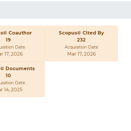
s© Coauthor
Scopus© Cited By
19
232
isition Date
Acquisition Date
r 17, 2026
Mar 17, 2026
s© Documents
10
isition Date
r 14, 2025