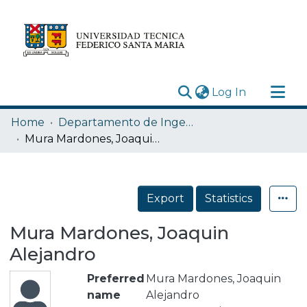
(current)
Log In
Research Outputs
Home
Departamento de Ingeniería Mecánica
Statistics
Mura Mardones, Joaquin Alejandro
Acerca de
Depósito
Export
Statistics
Mura Mardones, Joaquin
Alejandro
Preferred
Mura Mardones, Joaquin
name
Alejandro