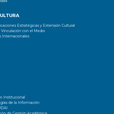
idad
CULTURA
aciones Estratégicas y Extensión Cultural
 Vinculación con el Medio
 Internacionales
o Institucional
gías de la Información
UDAI
ción de Gestión Académica