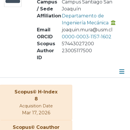
Campus
Campus Santiago San
/ Sede
Joaquín
Affiliation
Departamento de
Ingeniería Mecánica
Email
joaquin.mura@usm.cl
ORCID
0000-0003-1157-1602
Scopus
57443027200
Author
23005117500
ID
Metrics
Scopus© H-Index
Other
8
Acquisition Date
Mar 17, 2026
Scopus© Coauthor