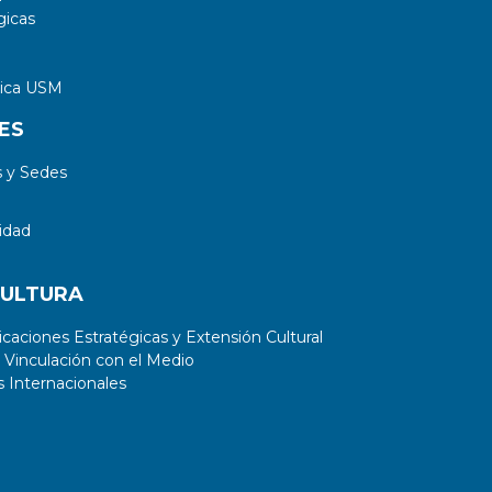
gicas
tica USM
ES
 y Sedes
idad
CULTURA
aciones Estratégicas y Extensión Cultural
 Vinculación con el Medio
 Internacionales