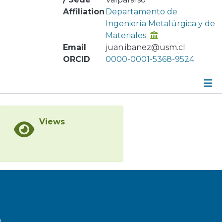
Affiliation
Departamento de
Ingeniería Metalúrgica y de
Materiales
Email
juan.ibanez@usm.cl
ORCID
0000-0001-5368-9524
Metrics
Views
Other
a