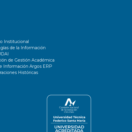
o Institucional
gías de la Información
UDAI
ción de Gestión Académica
de Información Argos ERP
ciones Históricas