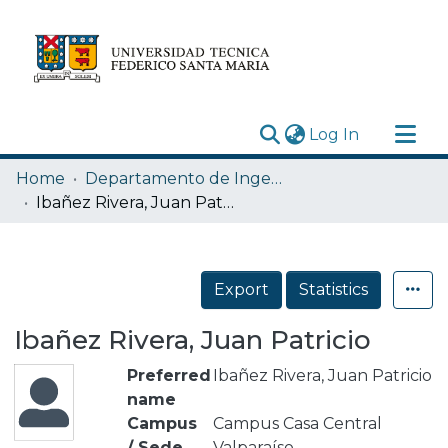
(current)
Log In
Research Outputs
Home
Departamento de Ingeniería Metalúrgica y de Materiales
Statistics
Ibañez Rivera, Juan Patricio
Acerca de
Depósito
Export
Statistics
Ibañez Rivera, Juan Patricio
Preferred
Ibañez Rivera, Juan Patricio
name
Campus
Campus Casa Central
/ Sede
Valparaíso