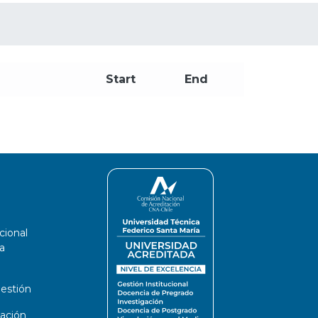
Start
End
cional
a
estión
ación