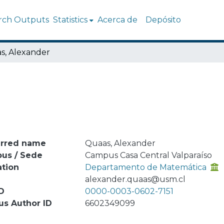
rch Outputs
Statistics
Acerca de
Depósito
s, Alexander
erred name
Quaas, Alexander
us / Sede
Campus Casa Central Valparaíso
ation
Departamento de Matemática
l
alexander.quaas@usm.cl
D
0000-0003-0602-7151
us Author ID
6602349099