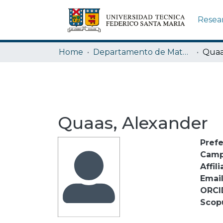
Resea
Home
Departamento de Matemática
Quaa
Quaas, Alexander
Pref
Camp
Affili
Emai
ORCI
Scop