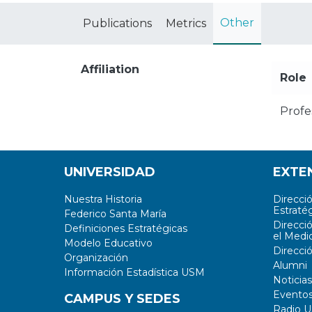
Other
Publications
Metrics
Affiliation
Role
Profe
UNIVERSIDAD
EXTE
Nuestra Historia
Direcci
Estratég
Federico Santa María
Direcci
Definiciones Estratégicas
el Medi
Modelo Educativo
Direcci
Organización
Alumni
Información Estadística USM
Noticias
Evento
CAMPUS Y SEDES
Radio 