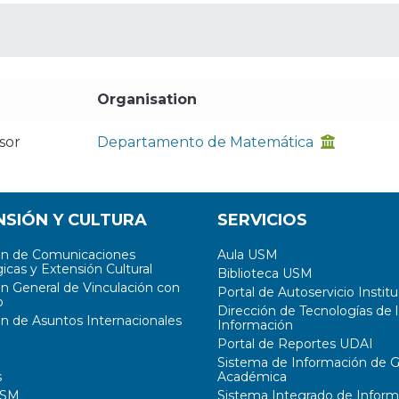
Organisation
sor
Departamento de Matemática
NSIÓN Y CULTURA
SERVICIOS
ón de Comunicaciones
Aula USM
icas y Extensión Cultural
Biblioteca USM
ón General de Vinculación con
Portal de Autoservicio Institu
o
Dirección de Tecnologías de l
ón de Asuntos Internacionales
Información
Portal de Reportes UDAI
Sistema de Información de G
s
Académica
USM
Sistema Integrado de Inform