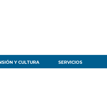
NSIÓN Y CULTURA
SERVICIOS
ón de Comunicaciones
Aula USM
icas y Extensión Cultural
Biblioteca USM
ón General de Vinculación con
Portal de Autoservicio Institu
o
Dirección de Tecnologías de l
ón de Asuntos Internacionales
Información
Portal de Reportes UDAI
Sistema de Información de G
s
Académica