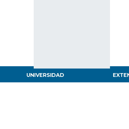
UNIVERSIDAD
EXTE
Nuestra Historia
Direcci
Estratég
Federico Santa María
Direcci
Definiciones Estratégicas
el Medi
Modelo Educativo
Direcci
Organización
Alumni
Información Estadística USM
Noticias
Evento
CAMPUS Y SEDES