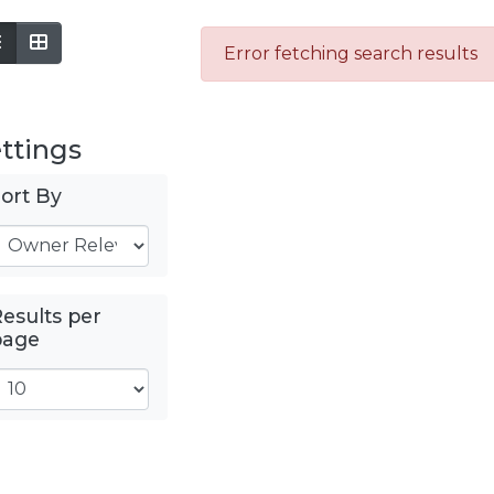
Error fetching search results
ttings
ort By
esults per
page