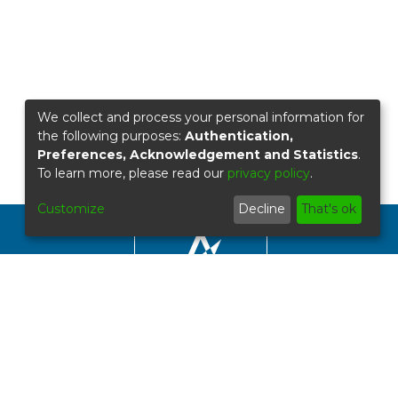
We collect and process your personal information for
the following purposes:
Authentication,
Preferences, Acknowledgement and Statistics
.
To learn more, please read our
privacy policy
.
Customize
Decline
That's ok
cional
a
estión