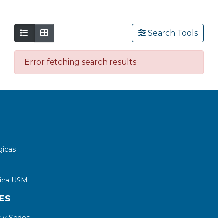
Search Tools
Error fetching search results
a
gicas
tica USM
ES
 y Sedes