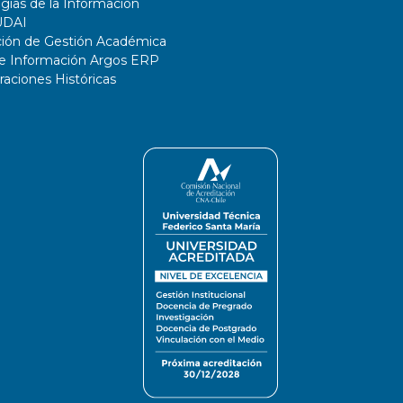
gías de la Información
UDAI
ción de Gestión Académica
de Información Argos ERP
ciones Históricas