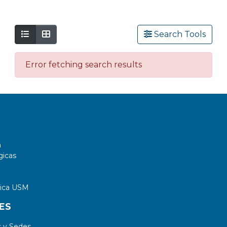
Search Tools
Error fetching search results
a
gicas
tica USM
ES
 y Sedes