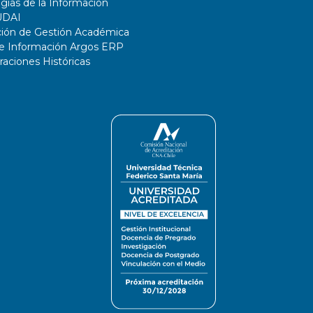
gías de la Información
UDAI
ción de Gestión Académica
de Información Argos ERP
ciones Históricas