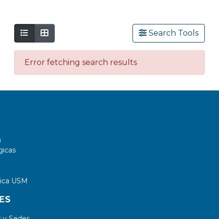
Search Tools
Error fetching search results
a
gicas
tica USM
ES
 y Sedes