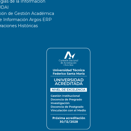
gías de la Información
UDAI
ción de Gestión Académica
de Información Argos ERP
ciones Históricas