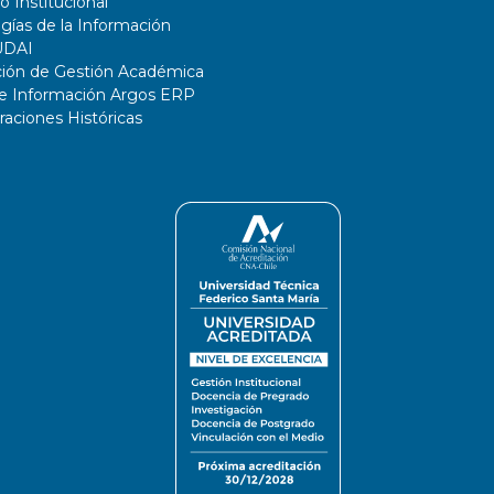
o Institucional
gías de la Información
UDAI
ción de Gestión Académica
de Información Argos ERP
ciones Históricas