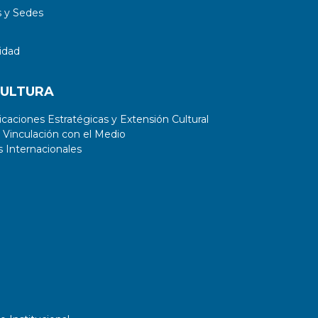
 y Sedes
idad
CULTURA
aciones Estratégicas y Extensión Cultural
 Vinculación con el Medio
 Internacionales