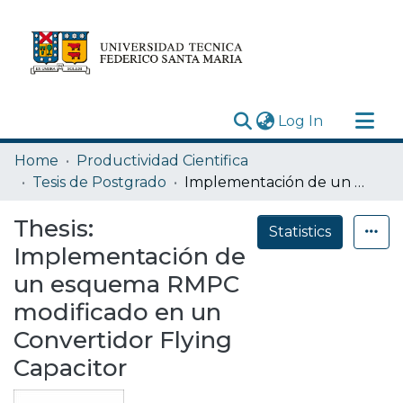
(current)
Log In
Research Outputs
Home
Productividad Cientifica
Statistics
Tesis de Postgrado
Implementación de un esquema RMPC modificado en un Convertidor Flying Capacitor
Acerca de
Thesis:
Statistics
Depósito
Implementación de
un esquema RMPC
modificado en un
Convertidor Flying
Capacitor