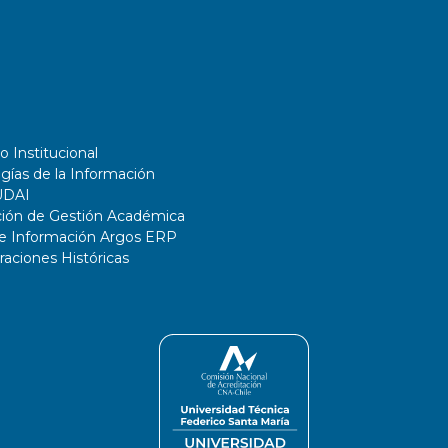
o Institucional
gías de la Información
UDAI
ción de Gestión Académica
de Información Argos ERP
ciones Históricas