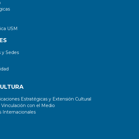
a
gicas
tica USM
ES
 y Sedes
idad
CULTURA
aciones Estratégicas y Extensión Cultural
 Vinculación con el Medio
 Internacionales