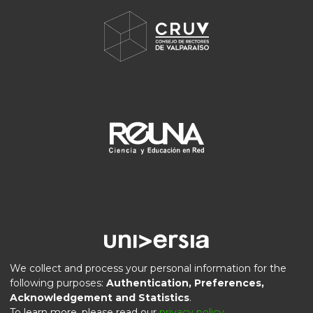
We collect and process your personal information for the
following purposes:
Authentication, Preferences,
Acknowledgement and Statistics
.
DSpace software
copyright © 2002-2026
LYRASIS
To learn more, please read our
privacy policy
.