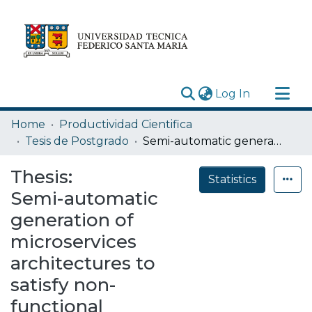
(current)
Log In
Research Outputs
Home
Productividad Cientifica
Statistics
Tesis de Postgrado
Semi-automatic generation of microservices architectures to satisfy non-functional requirements through architectural patterns and tactics
Acerca de
Thesis:
Statistics
Depósito
Semi-automatic
generation of
microservices
architectures to
satisfy non-
functional