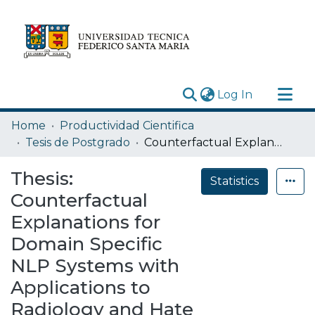
(current)
Log In
Research Outputs
Home
Productividad Cientifica
Statistics
Tesis de Postgrado
Counterfactual Explanations for Domain Specific NLP Systems with Applications to Radiology and Hate Speech
Acerca de
Thesis:
Statistics
Depósito
Counterfactual
Explanations for
Domain Specific
NLP Systems with
Applications to
Radiology and Hate