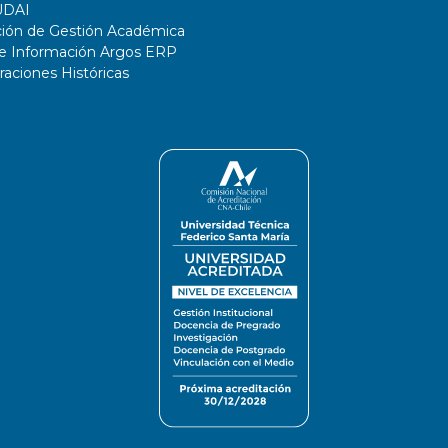
UDAI
ción de Gestión Académica
de Información Argos ERP
ciones Históricas