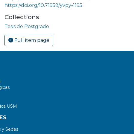
https://doi.org/10.71959/yvpy-1195
Collections
Tesis de Postgrado
Full item page
a
gicas
tica USM
ES
 y Sedes