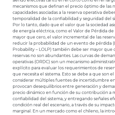
siendo efectivas tanto en el corto como en el largo
mecanismos que definan el precio óptimo de las 
capacidades asociadas a la reserva operativa deben 
temporalidad de la confiabilidad y seguridad del s
Por lo tanto, dado que el valor que la sociedad a
de energía eléctrica, como el Valor de Pérdida de
mayor que cero, el valor incremental de las reser
reducir la probabilidad de un evento de pérdida (
Probability – LOLP) también debe ser mayor que 
reservas no son abundantes. Las curvas de deman
operativas (ORDC) son un mecanismo administrati
explícito para evaluar los requerimientos de rese
que necesita el sistema. Esto se debe a que son el
considerar múltiples fuentes de incertidumbre en
provocan desequilibrios entre generación y dema
precio dinámico en función de su contribución a m
confiabilidad del sistema, y entregando señales efe
condición real del escenario, a través de su impact
marginal. En un mercado como el chileno, la intr