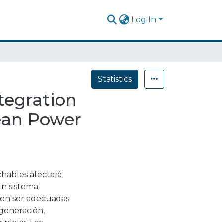
Log In
Statistics
tegration
lean Power
chables afectará
un sistema
eben ser adecuadas
generación,