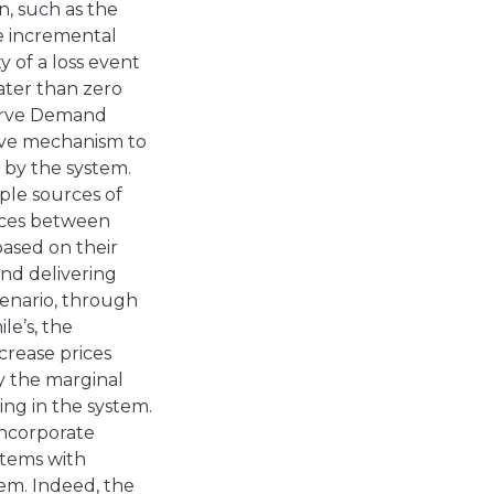
n, such as the
he incremental
y of a loss event
ater than zero
erve Demand
tive mechanism to
 by the system.
ple sources of
nces between
ased on their
and delivering
cenario, through
le’s, the
ncrease prices
by the marginal
ing in the system.
incorporate
stems with
tem. Indeed, the