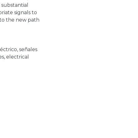
 substantial
riate signals to
to the new path
léctrico
,
señales
es
,
electrical