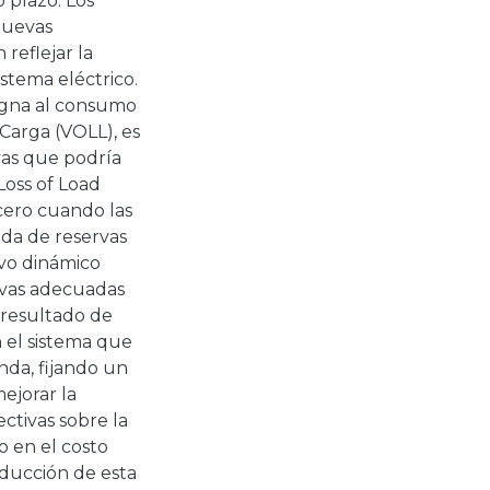
 plazo. Los
nuevas
reflejar la
istema eléctrico.
signa al consumo
 Carga (VOLL), es
vas que podría
Loss of Load
cero cuando las
da de reservas
vo dinámico
rvas adecuadas
 resultado de
 el sistema que
nda, fijando un
ejorar la
ctivas sobre la
o en el costo
oducción de esta