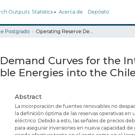
rch Outputs
Statistics
Acerca de
Depósito
de Postgrado
Operating Reserve Demand Curves for the Integration of Variable Renewable Energies into the Chilean Power System
Demand Curves for the In
ble Energies into the Chi
Abstract
La incorporación de fuentes renovables no despa
la definición óptima de las reservas operativas en 
eléctrico. Debido a esto, las señales de precios d
para asegurar inversiones en nueva capacidad de 