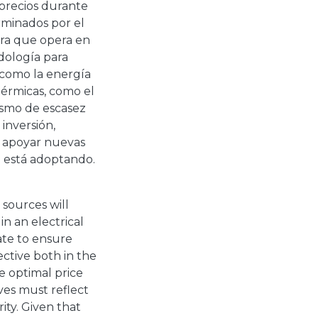
 precios durante
rminados por el
ara que opera en
dología para
 como la energía
otérmicas, como el
ismo de escasez
 inversión,
y apoyar nuevas
e está adoptando.
sources will
in an electrical
ate to ensure
ective both in the
e optimal price
ves must reflect
rity. Given that