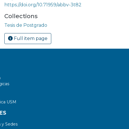
https://doi.org/10.71959/abbv-3t82
Collections
Tesis de Postgrado
Full item page
a
gicas
tica USM
ES
 y Sedes