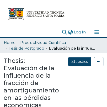
(current)
Log In
Research Outputs
Home
Productividad Cientifica
Statistics
Tesis de Postgrado
Evaluación de la influencia de la fracción de amortiguamiento en las pérdidas económicas esperadas debido a terremotos en edificios de marcos de acero resistentes a momento
Acerca de
Thesis:
Statistics
Depósito
Evaluación de la
influencia de la
fracción de
amortiguamiento
en las pérdidas
económicas