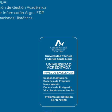
UDAI
ción de Gestión Académica
de Información Argos ERP
ciones Históricas