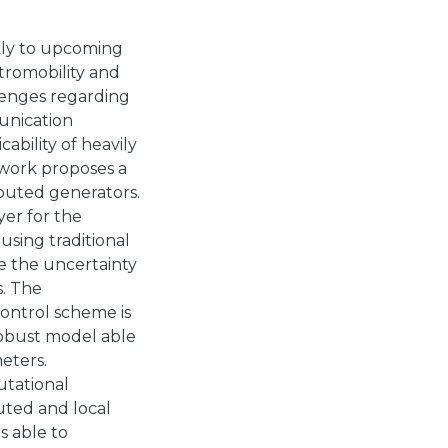
kly to upcoming
tromobility and
lenges regarding
munication
ability of heavily
s work proposes a
ibuted generators.
yer for the
using traditional
le the uncertainty
s. The
control scheme is
robust model able
eters.
tational
uted and local
s able to