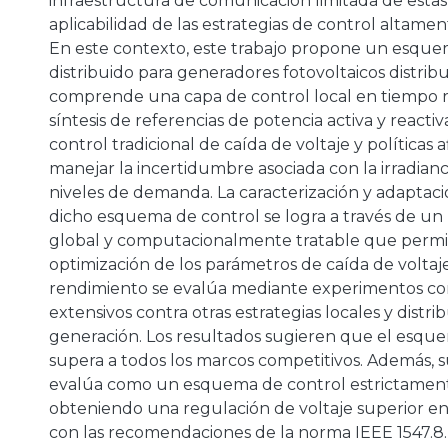
infraestructura de comunicación limitada de estas 
aplicabilidad de las estrategias de control altamen
En este contexto, este trabajo propone un esque
distribuido para generadores fotovoltaicos distrib
comprende una capa de control local en tiempo re
síntesis de referencias de potencia activa y reactiva
control tradicional de caída de voltaje y políticas a
manejar la incertidumbre asociada con la irradianci
niveles de demanda. La caracterización y adaptaci
dicho esquema de control se logra a través de un
global y computacionalmente tratable que permit
optimización de los parámetros de caída de voltaje y
rendimiento se evalúa mediante experimentos c
extensivos contra otras estrategias locales y distri
generación. Los resultados sugieren que el esq
supera a todos los marcos competitivos. Además,
evalúa como un esquema de control estrictament
obteniendo una regulación de voltaje superior e
con las recomendaciones de la norma IEEE 1547.8.