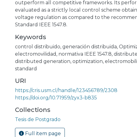
outperform all competitive frameworks. Its perfor
evaluated as a strictly local control scheme obtai
voltage regulation as compared to the recommen
Standard IEEE 1547.8.
Keywords
control distribuido
,
generación distribuida
,
Optimi
electromovilidad
,
normativa IEEE 1547.8
,
distribut
distributed generation
,
optimization
,
electromobili
standard
URI
https://cris.usm.cl/handle/123456789/2308
https://doi.org/10.71959/zyx3-b835
Collections
Tesis de Postgrado
Full item page