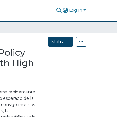
Log In
Statistics
Policy
ith High
arse rápidamente
to esperado de la
rá consigo muchos
s, la