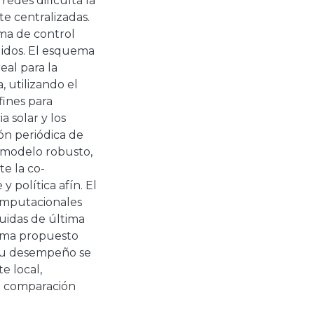
redes dificulta la
te centralizadas.
ma de control
uidos. El esquema
al para la
, utilizando el
fines para
a solar y los
ón periódica de
 modelo robusto,
e la co-
 política afín. El
omputacionales
buidas de última
uema propuesto
 su desempeño se
e local,
n comparación