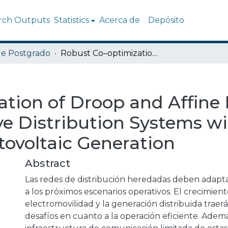
rch Outputs
Statistics
Acerca de
Depósito
de Postgrado
Robust Co–optimization of Droop and Affine Policy Parameters in Active Distribution Systems with High Penetration of Photovoltaic Generation
tion of Droop and Affine 
ve Distribution Systems w
tovoltaic Generation
Abstract
Las redes de distribución heredadas deben adapt
a los próximos escenarios operativos. El crecimien
electromovilidad y la generación distribuida trae
desafíos en cuanto a la operación eficiente. Ademá