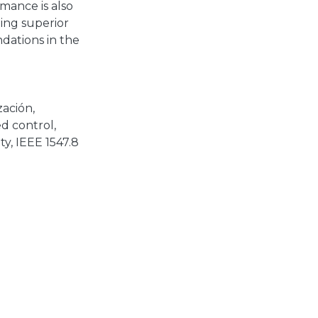
mance is also
ning superior
dations in the
zación
,
ed control
,
ty
,
IEEE 1547.8