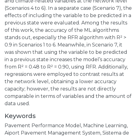
and climate-related variables at the network level
(Scenarios 4 to 6). In a separate case (Scenario 7), the
effects of including the variable to be predicted in a
previous state were evaluated. Among the results
of this work, the accuracy of the ML algorithms
stands out, especially the RFR algorithm with R² >
0.9 in Scenarios 1 to 6. Meanwhile, in Scenario 7, it
was shown that using the variable to be predicted
in a previous state increases the model’s accuracy
from R² = 0.48 to R² = 0.90, using RFR. Additionally,
regressions were employed to contrast results at
the network level, obtaining a lower accuracy
capacity; however, the results are not directly
comparable in terms of variables and the amount of
data used.
Keywords
Pavement Performance Model
,
Machine Learning
,
Aiport Pavement Management System
,
Sistema de