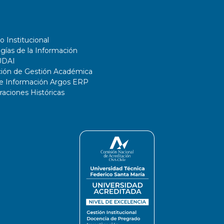
o Institucional
gías de la Información
UDAI
ción de Gestión Académica
de Información Argos ERP
ciones Históricas