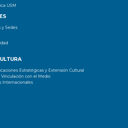
tica USM
ES
 y Sedes
idad
CULTURA
aciones Estratégicas y Extensión Cultural
 Vinculación con el Medio
 Internacionales