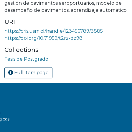
gestión de pavimentos aeroportuarios
,
modelo de
desempeño de pavimentos
,
aprendizaje automático
URI
https://cris.usm.cl/handle/123456789/3885
https://doi.org/10.71959/t2rz-dz98
Collections
Tesis de Postgrado
Full item page
a
gicas