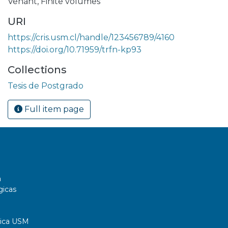
Venant
,
Finite volumes
URI
https://cris.usm.cl/handle/123456789/4160
https://doi.org/10.71959/trfn-kp93
Collections
Tesis de Postgrado
Full item page
a
gicas
tica USM