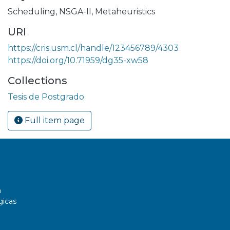
Scheduling
,
NSGA-II
,
Metaheuristics
URI
https://cris.usm.cl/handle/123456789/4303
https://doi.org/10.71959/dg35-xw58
Collections
Tesis de Postgrado
Full item page
a
gicas