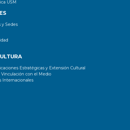
tica USM
ES
 y Sedes
idad
CULTURA
aciones Estratégicas y Extensión Cultural
 Vinculación con el Medio
 Internacionales