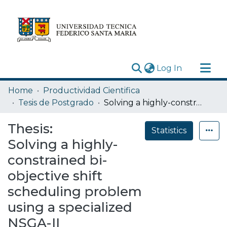
(current)
Log In
Research Outputs
Home
Productividad Cientifica
Statistics
Tesis de Postgrado
Solving a highly-constrained bi-objective shift scheduling problem using a specialized NSGA-II
Acerca de
Thesis:
Statistics
Depósito
Solving a highly-
constrained bi-
objective shift
scheduling problem
using a specialized
NSGA-II