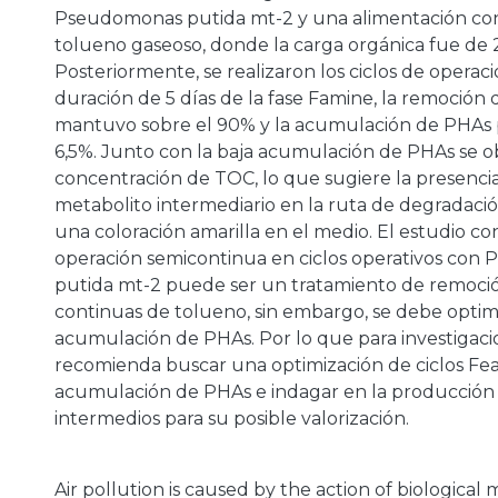
Pseudomonas putida mt-2 y una alimentación co
tolueno gaseoso, donde la carga orgánica fue de 2
Posteriormente, se realizaron los ciclos de operac
duración de 5 días de la fase Famine, la remoción
mantuvo sobre el 90% y la acumulación de PHAs
6,5%. Junto con la baja acumulación de PHAs se o
concentración de TOC, lo que sugiere la presenci
metabolito intermediario en la ruta de degradaci
una coloración amarilla en el medio. El estudio c
operación semicontinua en ciclos operativos co
putida mt-2 puede ser un tratamiento de remoció
continuas de tolueno, sin embargo, se debe optimi
acumulación de PHAs. Por lo que para investigaci
recomienda buscar una optimización de ciclos Fea
acumulación de PHAs e indagar en la producción
intermedios para su posible valorización.
Air pollution is caused by the action of biological m