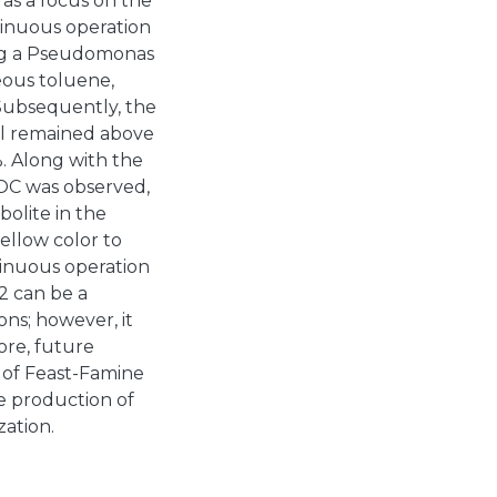
 as a focus on the
tinuous operation
sing a Pseudomonas
eous toluene,
 Subsequently, the
al remained above
. Along with the
OC was observed,
olite in the
ellow color to
inuous operation
2 can be a
ns; however, it
ore, future
 of Feast-Famine
e production of
zation.