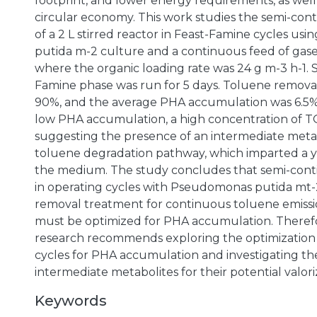
footprint, and lower energy requirements, as well
circular economy. This work studies the semi-con
of a 2 L stirred reactor in Feast-Famine cycles u
putida m-2 culture and a continuous feed of gas
where the organic loading rate was 24 g m-3 h-1.
Famine phase was run for 5 days. Toluene remov
90%, and the average PHA accumulation was 6.5%
low PHA accumulation, a high concentration of T
suggesting the presence of an intermediate metab
toluene degradation pathway, which imparted a y
the medium. The study concludes that semi-cont
in operating cycles with Pseudomonas putida mt-
removal treatment for continuous toluene emissio
must be optimized for PHA accumulation. Theref
research recommends exploring the optimization
cycles for PHA accumulation and investigating th
intermediate metabolites for their potential valori
Keywords