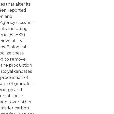
s that alter its
been reported
ion and
gency classifies
nts, including
rene (BTEXS).
r volatility
s. Biological
bolize these
ed to remove
 the production
droxyalkanoates
 production of
form of granules.
f energy and
ion of these
ages over other
 smaller carbon