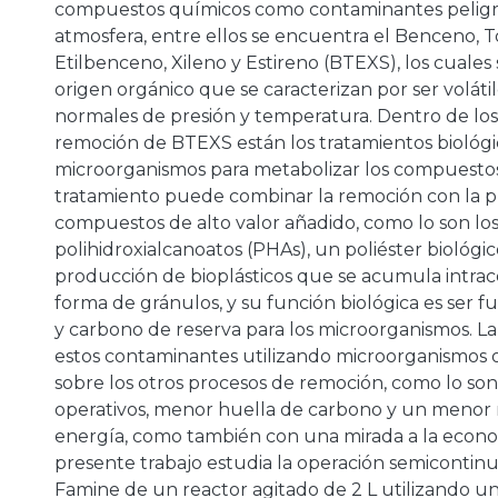
compuestos químicos como contaminantes peligro
atmosfera, entre ellos se encuentra el Benceno, 
Etilbenceno, Xileno y Estireno (BTEXS), los cuales
origen orgánico que se caracterizan por ser voláti
normales de presión y temperatura. Dentro de lo
remoción de BTEXS están los tratamientos biológi
microorganismos para metabolizar los compuestos
tratamiento puede combinar la remoción con la 
compuestos de alto valor añadido, como lo son lo
polihidroxialcanoatos (PHAs), un poliéster biológico
producción de bioplásticos que se acumula intra
forma de gránulos, y su función biológica es ser 
y carbono de reserva para los microorganismos. La
estos contaminantes utilizando microorganismos o
sobre los otros procesos de remoción, como lo son 
operativos, menor huella de carbono y un menor
energía, como también con una mirada a la econom
presente trabajo estudia la operación semicontinua
Famine de un reactor agitado de 2 L utilizando un