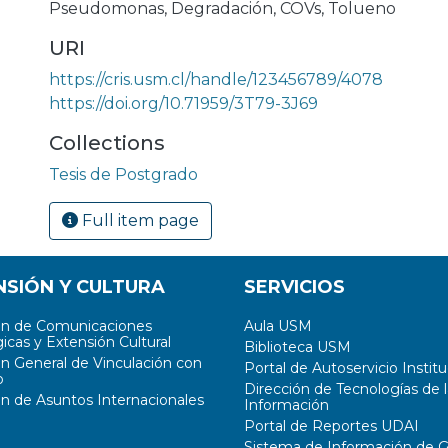
Pseudomonas
,
Degradación
,
COVs
,
Tolueno
URI
https://cris.usm.cl/handle/123456789/4078
https://doi.org/10.71959/3T79-3J69
Collections
Tesis de Postgrado
Full item page
NSIÓN Y CULTURA
SERVICIOS
ón de Comunicaciones
Aula USM
icas y Extensión Cultural
Biblioteca USM
ón General de Vinculación con
Portal de Autoservicio Institu
o
Dirección de Tecnologías de l
ón de Asuntos Internacionales
Información
Portal de Reportes UDAI
Sistema de Información de G