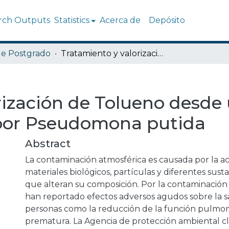
rch Outputs
Statistics
Acerca de
Depósito
de Postgrado
Tratamiento y valorización de Tolueno desde una corriente gaseosa por Pseudomona putida
rización de Tolueno desde
 por Pseudomona putida
Abstract
La contaminación atmosférica es causada por la a
materiales biológicos, partículas y diferentes sust
que alteran su composición. Por la contaminación
han reportado efectos adversos agudos sobre la s
personas como la reducción de la función pulmon
prematura. La Agencia de protección ambiental cla