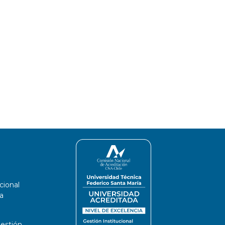
cional
a
estión