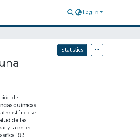
Log In
Statistics
 una
cción de
ancias químicas
 atmosférica se
alud de las
ar y la muerte
sifica 188