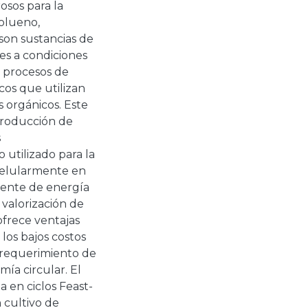
sos para la
Tolueno,
 son sustancias de
les a condiciones
s procesos de
cos que utilizan
 orgánicos. Este
producción de
s
 utilizado para la
celularmente en
fuente de energía
 valorización de
frece ventajas
los bajos costos
 requerimiento de
ía circular. El
 en ciclos Feast-
 cultivo de