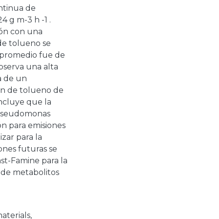
ntinua de
4 g m-3 h -1 .
ión con una
 de tolueno se
 promedio fue de
bserva una alta
a de un
ón de tolueno de
oncluye que la
n Pseudomonas
n para emisiones
zar para la
ones futuras se
st-Famine para la
 de metabolitos
aterials,