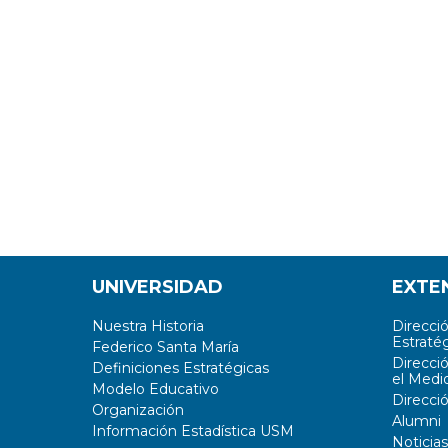
UNIVERSIDAD
EXTE
Nuestra Historia
Direcci
Estratég
Federico Santa María
Direcci
Definiciones Estratégicas
el Medi
Modelo Educativo
Direcci
Organización
Alumni
Información Estadística USM
Noticias