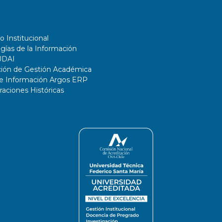
o Institucional
gías de la Información
UDAI
ción de Gestión Académica
de Información Argos ERP
ciones Históricas