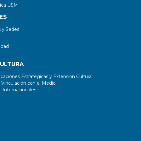
tica USM
ES
 y Sedes
idad
CULTURA
aciones Estratégicas y Extensión Cultural
 Vinculación con el Medio
 Internacionales