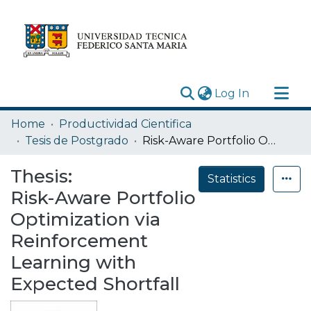
(current)
Log In
Research Outputs
Home
Productividad Cientifica
Statistics
Tesis de Postgrado
Risk-Aware Portfolio Optimization via Reinforcement Learning with Expected Shortfall
Acerca de
Thesis:
Statistics
Depósito
Risk-Aware Portfolio
Optimization via
Reinforcement
Learning with
Expected Shortfall