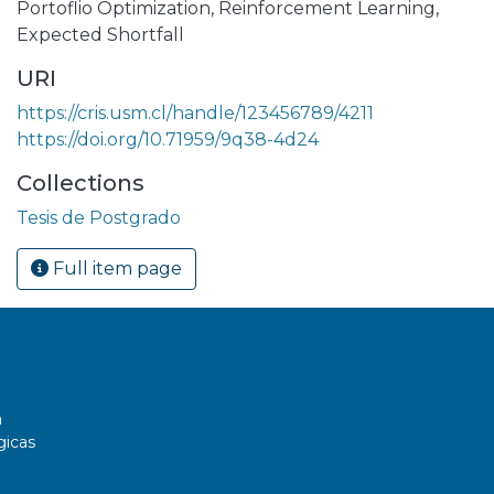
Portoflio Optimization
,
Reinforcement Learning
,
Expected Shortfall
URI
https://cris.usm.cl/handle/123456789/4211
https://doi.org/10.71959/9q38-4d24
Collections
Tesis de Postgrado
Full item page
a
gicas