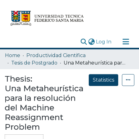
(current)
Log In
Research Outputs
Home
Productividad Cientifica
Statistics
Tesis de Postgrado
Una Metaheurística para la resolución del Machine Reassignment Problem
Acerca de
Thesis:
Statistics
Depósito
Una Metaheurística
para la resolución
del Machine
Reassignment
Problem