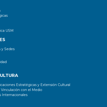
a
gicas
tica USM
ES
 y Sedes
idad
CULTURA
aciones Estratégicas y Extensión Cultural
 Vinculación con el Medio
 Internacionales