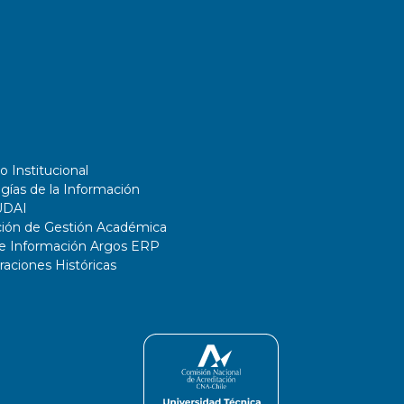
o Institucional
gías de la Información
UDAI
ción de Gestión Académica
de Información Argos ERP
ciones Históricas