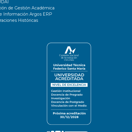
UDAI
ción de Gestión Académica
de Información Argos ERP
ciones Históricas