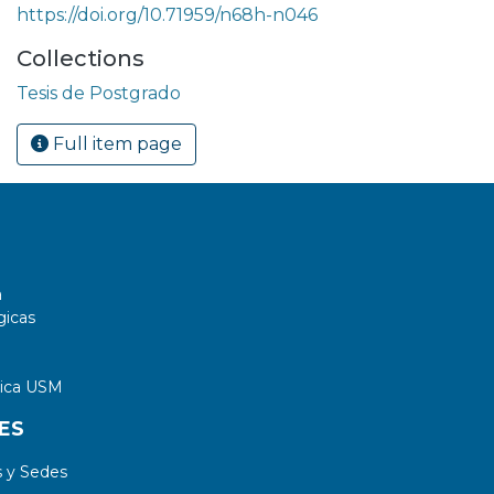
https://doi.org/10.71959/n68h-n046
Collections
Tesis de Postgrado
Full item page
a
gicas
tica USM
ES
 y Sedes