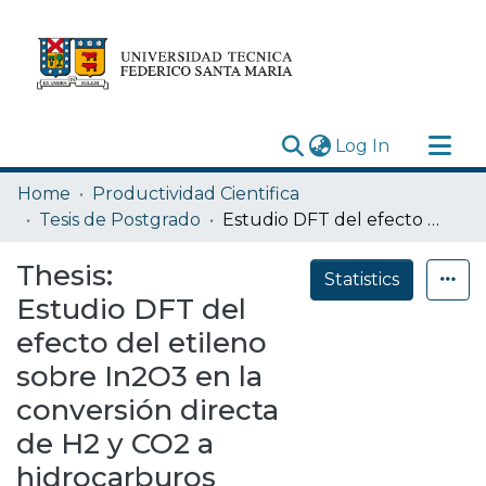
(current)
Log In
Research Outputs
Home
Productividad Cientifica
Statistics
Tesis de Postgrado
Estudio DFT del efecto del etileno sobre In2O3 en la conversión directa de H2 y CO2 a hidrocarburos
Acerca de
Thesis:
Statistics
Depósito
Estudio DFT del
efecto del etileno
sobre In2O3 en la
conversión directa
de H2 y CO2 a
hidrocarburos