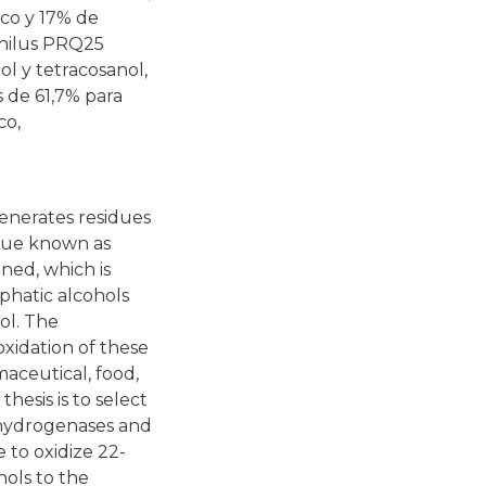
co y 17% de
philus PRQ25
ol y tetracosanol,
 de 61,7% para
co,
generates residues
idue known as
ined, which is
phatic alcohols
ol. The
oxidation of these
maceutical, food,
thesis is to select
ehydrogenases and
 to oxidize 22-
hols to the