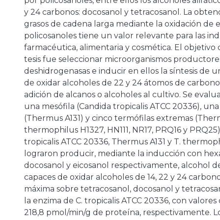
por policosanoles, entre ellos los alcoholes alifáti
y 24 carbonos: docosanol y tetracosanol. La obten
grasos de cadena larga mediante la oxidación de e
policosanoles tiene un valor relevante para las ind
farmacéutica, alimentaria y cosmética. El objetivo 
tesis fue seleccionar microorganismos productore
deshidrogenasas e inducir en ellos la síntesis de
de oxidar alcoholes de 22 y 24 átomos de carbono
adición de alcanos o alcoholes al cultivo. Se evalu
una mesófila (Candida tropicalis ATCC 20336), una
(Thermus A131) y cinco termófilas extremas (The
thermophilus H1327, HN111, NR17, PRQ16 y PRQ25)
tropicalis ATCC 20336, Thermus A131 y T. thermo
lograron producir, mediante la inducción con hex
docosanol y eicosanol respectivamente, alcohol 
capaces de oxidar alcoholes de 14, 22 y 24 carbono
máxima sobre tetracosanol, docosanol y tetracosa
la enzima de C. tropicalis ATCC 20336, con valores d
218,8 pmol/min/g de proteína, respectivamente. 