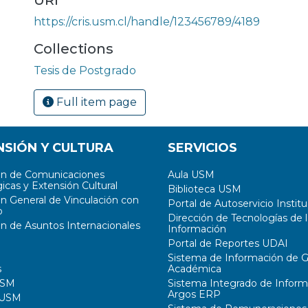
URI
https://cris.usm.cl/handle/123456789/4189
Collections
Tesis de Postgrado
Full item page
NSIÓN Y CULTURA
SERVICIOS
ón de Comunicaciones
Aula USM
icas y Extensión Cultural
Biblioteca USM
ón General de Vinculación con
Portal de Autoservicio Institu
o
Dirección de Tecnologías de l
ón de Asuntos Internacionales
Información
Portal de Reportes UDAI
Sistema de Información de G
s
Académica
USM
Sistema Integrado de Inform
Argos ERP
 USM