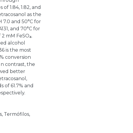
 through
of 1.84, 1.82, and
etracosanol as the
 7.0 and 50°C for
131, and 70°C for
f 2 mM FeSO₄.
zed alcohol
6 is the most
84% conversion
In contrast, the
wed better
etracosanol,
s of 61.7% and
spectively.
s
,
Termófilos
,