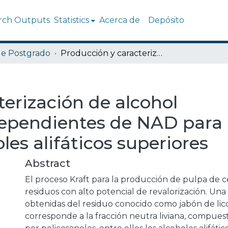
rch Outputs
Statistics
Acerca de
Depósito
de Postgrado
Producción y caracterización de alcohol deshidrogenasas dependientes de NAD para la oxidación de alcoholes alifáticos superiores
terización de alcohol
ependientes de NAD para 
les alifáticos superiores
Abstract
El proceso Kraft para la producción de pulpa de 
residuos con alto potencial de revalorización. Una 
obtenidas del residuo conocido como jabón de lic
corresponde a la fracción neutra liviana, compue