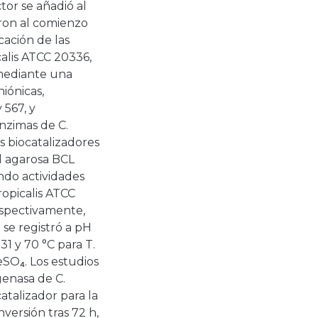
tor se añadió al
aron al comienzo
icación de las
alis ATCC 20336,
mediante una
iónicas,
 567, y
nzimas de C.
s biocatalizadores
il agarosa BCL
ndo actividades
ropicalis ATCC
espectivamente,
 se registró a pH
31 y 70 °C para T.
SO₄. Los estudios
genasa de C.
atalizador para la
versión tras 72 h,