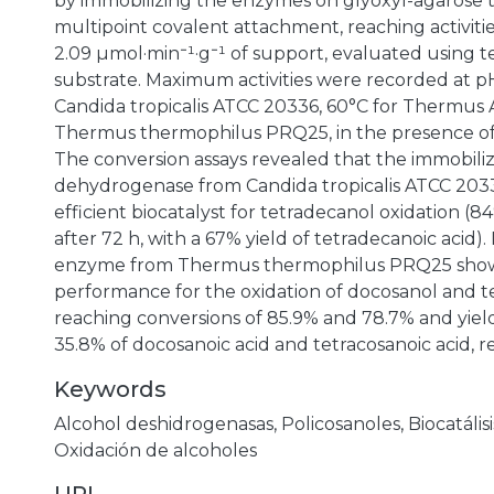
by immobilizing the enzymes on glyoxyl-agarose
multipoint covalent attachment, reaching activities 
2.09 µmol·min⁻¹·g⁻¹ of support, evaluated using t
substrate. Maximum activities were recorded at pH
Candida tropicalis ATCC 20336, 60°C for Thermus A
Thermus thermophilus PRQ25, in the presence o
The conversion assays revealed that the immobili
dehydrogenase from Candida tropicalis ATCC 2033
efficient biocatalyst for tetradecanol oxidation (
after 72 h, with a 67% yield of tetradecanoic acid). 
enzyme from Thermus thermophilus PRQ25 sho
performance for the oxidation of docosanol and t
reaching conversions of 85.9% and 78.7% and yield
35.8% of docosanoic acid and tetracosanoic acid, re
Keywords
Alcohol deshidrogenasas
,
Policosanoles
,
Biocatálisi
Oxidación de alcoholes