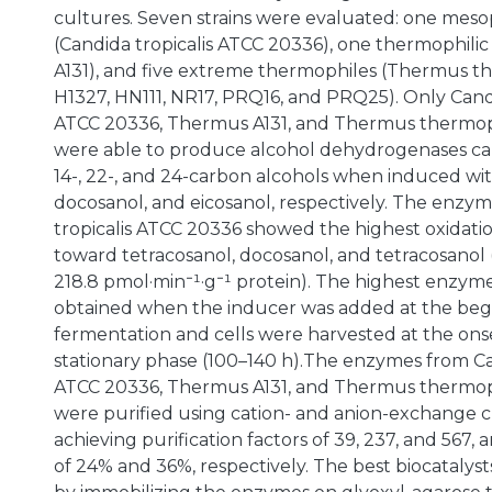
cultures. Seven strains were evaluated: one mesoph
(Candida tropicalis ATCC 20336), one thermophilic
A131), and five extreme thermophiles (Thermus t
H1327, HN111, NR17, PRQ16, and PRQ25). Only Candi
ATCC 20336, Thermus A131, and Thermus thermo
were able to produce alcohol dehydrogenases cap
14-, 22-, and 24-carbon alcohols when induced wi
docosanol, and eicosanol, respectively. The enzy
tropicalis ATCC 20336 showed the highest oxidation
toward tetracosanol, docosanol, and tetracosanol (
218.8 pmol·min⁻¹·g⁻¹ protein). The highest enzym
obtained when the inducer was added at the beg
fermentation and cells were harvested at the ons
stationary phase (100–140 h).The enzymes from Ca
ATCC 20336, Thermus A131, and Thermus thermo
were purified using cation- and anion-exchange
achieving purification factors of 39, 237, and 567, a
of 24% and 36%, respectively. The best biocatalys