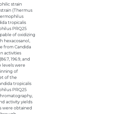
ilic strain
 strain (Thermus
hermophilus
da tropicalis
philus PRQ25
able of oxidizing
th hexacosanol,
me from Candida
 activities
86.7, 196.9, and
e levels were
inning of
et of the
ndida tropicalis
philus PRQ25
 chromatography,
nd activity yields
ts were obtained