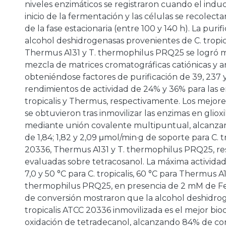
niveles enzimáticos se registraron cuando el induc
inicio de la fermentación y las células se recolect
de la fase estacionaria (entre 100 y 140 h). La purif
alcohol deshidrogenasas provenientes de C. tropic
a
Thermus A131 y T. thermophilus PRQ25 se logró 
mezcla de matrices cromatográficas catiónicas y an
obteniéndose factores de purificación de 39, 237 y
rendimientos de actividad de 24% y 36% para las e
tropicalis y Thermus, respectivamente. Los mejore
se obtuvieron tras inmovilizar las enzimas en gliox
mediante unión covalente multipuntual, alcanza
de 1,84; 1,82 y 2,09 μmol/min·g de soporte para C. t
20336, Thermus A131 y T. thermophilus PRQ25, r
evaluadas sobre tetracosanol. La máxima actividad
7,0 y 50 °C para C. tropicalis, 60 °C para Thermus A1
thermophilus PRQ25, en presencia de 2 mM de Fe
de conversión mostraron que la alcohol deshidro
tropicalis ATCC 20336 inmovilizada es el mejor bioc
oxidación de tetradecanol, alcanzando 84% de con