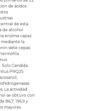
cos primarios de 22
ción de ácidos
stos
ustrias
central de esta
s de alcohol
 una enzima capaz
 mediante la
aron siete cepas:
 termófila
rmus
. Solo Candida
philus PRQ25
acosanol,
deshidrogenasas
s. La actividad
nol se obtuvo con
e 86,7; 196,9 y
Los mayores