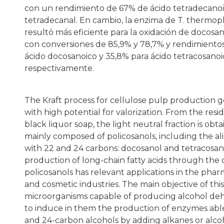
con un rendimiento de 67% de ácido tetradecanoi
tetradecanal. En cambio, la enzima de T. thermo
resultó más eficiente para la oxidación de docosan
con conversiones de 85,9% y 78,7% y rendimientos
ácido docosanoico y 35,8% para ácido tetracosanoi
respectivamente.
The Kraft process for cellulose pulp production 
with high potential for valorization. From the res
black liquor soap, the light neutral fraction is obta
mainly composed of policosanols, including the ali
with 22 and 24 carbons: docosanol and tetracosan
production of long-chain fatty acids through the 
policosanols has relevant applications in the phar
and cosmetic industries. The main objective of this 
microorganisms capable of producing alcohol d
to induce in them the production of enzymes able
and 24-carbon alcohols by adding alkanes or alco