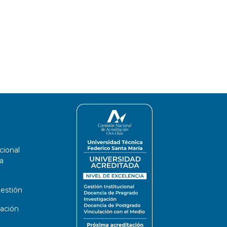
cional
a
estión
ación