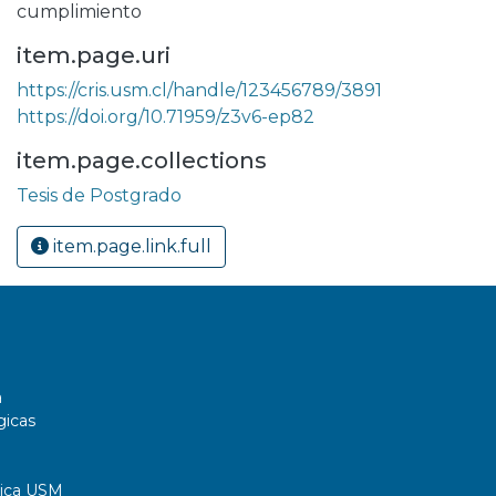
cumplimiento
item.page.uri
https://cris.usm.cl/handle/123456789/3891
https://doi.org/10.71959/z3v6-ep82
item.page.collections
Tesis de Postgrado
item.page.link.full
a
gicas
tica USM