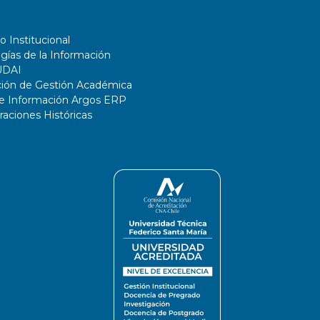
o Institucional
gías de la Información
UDAI
ción de Gestión Académica
de Información Argos ERP
ciones Históricas