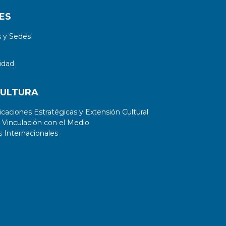
ES
 y Sedes
idad
CULTURA
aciones Estratégicas y Extensión Cultural
 Vinculación con el Medio
 Internacionales