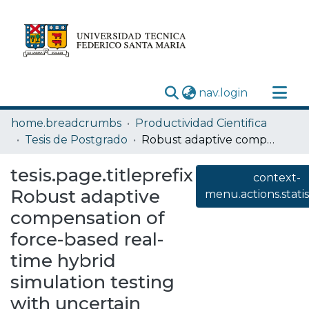
(current)
nav.login
menu.section.communities_and_collections
home.breadcrumbs
Productividad Cientifica
menu.section.explore_researchoutputs
Tesis de Postgrado
Robust adaptive compensation of force-based real-time hybrid simulation testing with uncertain compliance spring and force measurement noise
menu.section.statistics
tesis.page.titleprefix
context-
Acerca de
Robust adaptive
menu.actions.statis
compensation of
Depósito
force-based real-
time hybrid
simulation testing
with uncertain