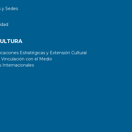
 y Sedes
idad
CULTURA
aciones Estratégicas y Extensión Cultural
 Vinculación con el Medio
 Internacionales