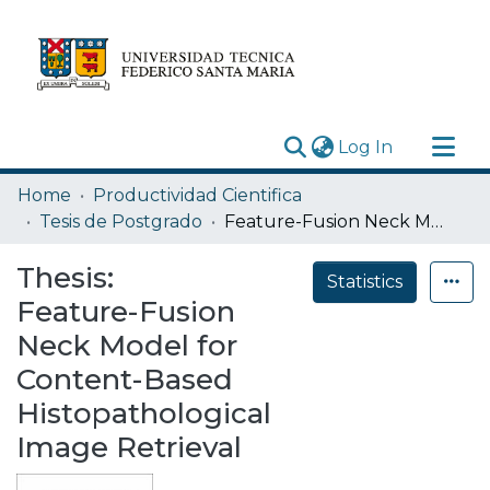
(current)
Log In
Research Outputs
Home
Productividad Cientifica
Statistics
Tesis de Postgrado
Feature-Fusion Neck Model for Content-Based Histopathological Image Retrieval
Acerca de
Thesis:
Statistics
Depósito
Feature-Fusion
Neck Model for
Content-Based
Histopathological
Image Retrieval