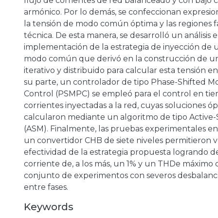
flujo de corrientes de red balanceado y con bajo 
armónico. Por lo demás, se confeccionan expresion
la tensión de modo común óptima y las regiones fa
técnica. De esta manera, se desarrolló un análisis e
implementación de la estrategia de inyección de 
modo común que derivó en la construcción de u
iterativo y distribuido para calcular esta tensión e
a
su parte, un controlador de tipo Phase-Shifted M
Control (PSMPC) se empleó para el control en tie
corrientes inyectadas a la red, cuyas soluciones ó
calcularon mediante un algoritmo de tipo Active
(ASM). Finalmente, las pruebas experimentales en
un convertidor CHB de siete niveles permitieron ve
efectividad de la estrategia propuesta logrando 
corriente de, a los más, un 1% y un THDe máximo
conjunto de experimentos con severos desbalanc
entre fases.
Keywords