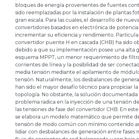
bloques de energía provenientes de fuentes con
sido reemplazadas por la instalación de plantas fo
gran escala. Para las cuales, el desarrollo de nuev
convertidores basados en electrónica de potenci
incrementar su eficiencia y rendimiento. Particul
convertidor puente H en cascada (CHB) ha sido ob
debido a que su implementación posee una alta g
esquema MPPT, un menor requerimiento de filtra
corrientes de línea y la posibilidad de ser conect
media tensión mediante el apilamiento de módul
tensión. Naturalmente, los desbalances de genera
han sido el mayor desafío técnico para propiciar l
topología. No obstante, la solución documentada
problema radica en la inyección de una tensión
las tensiones de fase del convertidor CHB. En este 
se elabora un modelo matemático que permite d
tensión de modo común con mínimo contenido a
lidiar con desbalances de generación entre fase