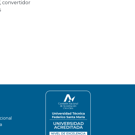
,
convertidor
s
cional
a