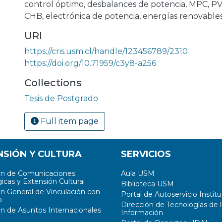
control óptimo
,
desbalances de potencia
,
MPC
,
PV
CHB
,
electrónica de potencia
,
energías renovable
URI
https://cris.usm.cl/handle/123456789/2310
https://doi.org/10.71959/c3y8-a256
Collections
Tesis de Postgrado
Full item page
NSIÓN Y CULTURA
SERVICIOS
ón de Comunicaciones
Aula USM
icas y Extensión Cultural
Biblioteca USM
ón General de Vinculación con
Portal de Autoservicio Institu
o
Dirección de Tecnologías de l
ón de Asuntos Internacionales
Información