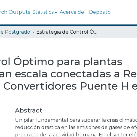
rch Outputs
Statistics
Acerca de
Depósito
de Postgrado
Estrategia de Control Óptimo para plantas Fotovoltaicas de Gran escala conectadas a Redes trifásicas mediante Convertidores Puente H en Cascada
rol Óptimo para plantas
ran escala conectadas a R
e Convertidores Puente H 
Abstract
Un pilar fundamental para superar la crisis climátic
reducción drástica en las emisiones de gases de e
producto de la actividad humana. En el sector elé