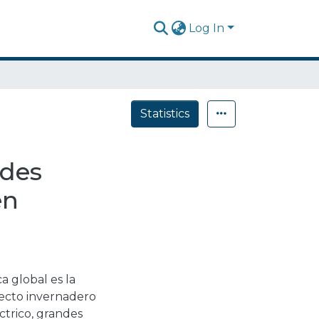
Log In
Statistics
edes
en
a global es la
fecto invernadero
ctrico, grandes