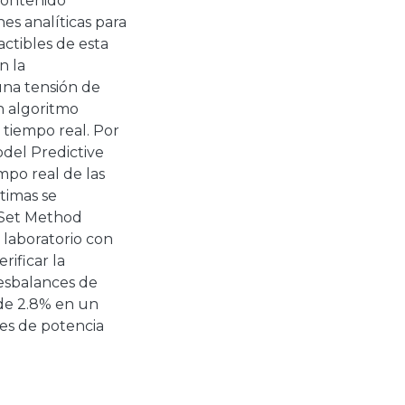
contenido
es analíticas para
ctibles de esta
n la
una tensión de
n algoritmo
n tiempo real. Por
odel Predictive
mpo real de las
ptimas se
-Set Method
 laboratorio con
rificar la
desbalances de
 de 2.8% en un
es de potencia