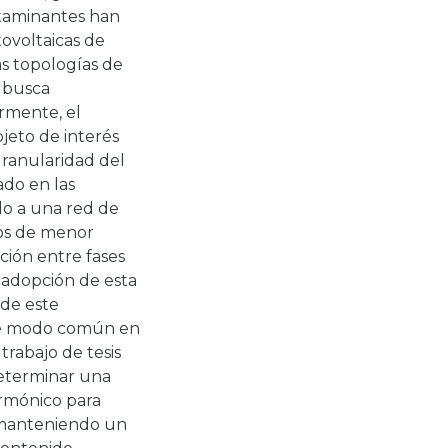
taminantes han
tovoltaicas de
as topologías de
a busca
armente, el
jeto de interés
ranularidad del
do en las
ado a una red de
os de menor
ción entre fases
a adopción de esta
 de este
 de modo común en
trabajo de tesis
eterminar una
rmónico para
s manteniendo un