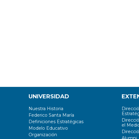
UNIVERSIDAD
EXTE
Nuestra Historia
Direcci
Estratég
Federico Santa María
Direcci
Definiciones Estratégicas
el Medi
Modelo Educativo
Direcci
Organización
Alumni