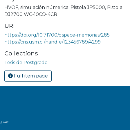
HVOF
,
simulación númerica
,
Pistola JP5000
,
Pistola
DJ2700 WC-10CO-4CR
URI
https://doi.org/10.71700/dspace-memorias/285
https://cris.usm.cl/handle/123456789/4299
Collections
Tesis de Postgrado
Full item page
a
gicas