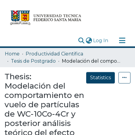
(current)
Log In
Research Outputs
Home
Productividad Cientifica
Statistics
Tesis de Postgrado
Modelación del comportamiento en vuelo de partículas de WC-10Co-4Cr y posterior análisis teórico del efecto en las propiedades y resistencia al desgaste abrasivo de recubrimientos fabricados por HVOF
Acerca de
Thesis:
Statistics
Depósito
Modelación del
comportamiento en
vuelo de partículas
de WC-10Co-4Cr y
posterior análisis
teórico del efecto