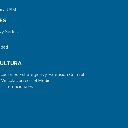
tica USM
ES
 y Sedes
idad
CULTURA
aciones Estratégicas y Extensión Cultural
 Vinculación con el Medio
 Internacionales