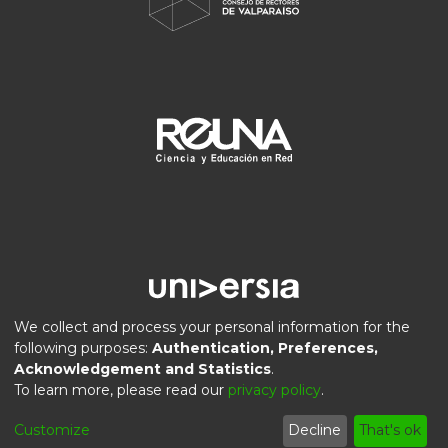
We collect and process your personal information for the
following purposes:
Authentication, Preferences,
Acknowledgement and Statistics
.
DSpace software
copyright © 2002-2026
LYRASIS
To learn more, please read our
privacy policy
.
Privacy
End User
Send
Cookie
Customize
Decline
That's ok
policy
Agreement
Feedback
settings