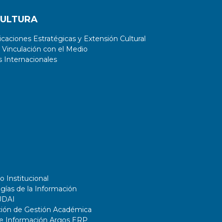
CULTURA
aciones Estratégicas y Extensión Cultural
 Vinculación con el Medio
 Internacionales
o Institucional
gías de la Información
UDAI
ción de Gestión Académica
de Información Argos ERP