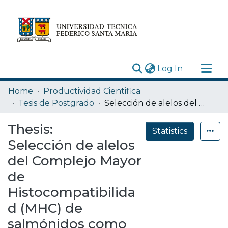
(current)
Log In
Research Outputs
Home
Productividad Cientifica
Statistics
Tesis de Postgrado
Selección de alelos del Complejo Mayor de Histocompatibilidad (MHC) de salmónidos como indicadores de resistencia o susceptibilidad a Piscirickettsia salmonis
Acerca de
Thesis:
Statistics
Depósito
Selección de alelos
del Complejo Mayor
de
Histocompatibilida
d (MHC) de
salmónidos como