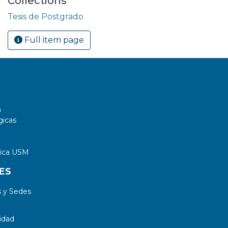
Collections
Tesis de Postgrado
Full item page
a
gicas
tica USM
ES
 y Sedes
idad