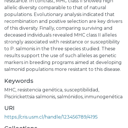
resistance. In contrast, MHC class II showed high
allelic diversity comparable to that of natural
populations. Evolutionary analysis indicated that
recombination and positive selection are key drivers
of this diversity. Finally, comparing surviving and
deceased individuals revealed MHC class II alleles
strongly associated with resistance or susceptibility
to P. salmonis in the three species studied. These
results support the use of such alleles as genetic
markers in breeding programs aimed at developing
salmonid populations more resistant to this disease.
Keywords
MHC
,
resistencia genética
,
susceptibilidad
,
Piscirickettsia salmonis
,
salmónidos
,
inmunogenética
URI
https://cris.usm.cl/handle/123456789/4195