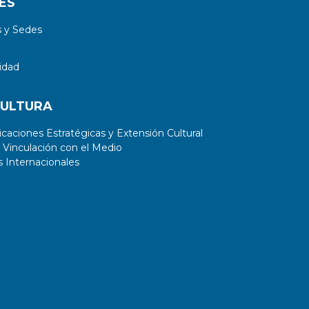
ES
 y Sedes
idad
CULTURA
aciones Estratégicas y Extensión Cultural
 Vinculación con el Medio
 Internacionales