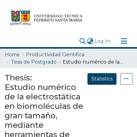
(current)
Log In
Research Outputs
Home
Productividad Cientifica
Statistics
Tesis de Postgrado
Estudio numérico de la electrostática en biomoléculas de gran tamaño, mediante herramientas de computación de alto desempeño.
Acerca de
Thesis:
Statistics
Depósito
Estudio numérico
de la electrostática
en biomoléculas de
gran tamaño,
mediante
herramientas de