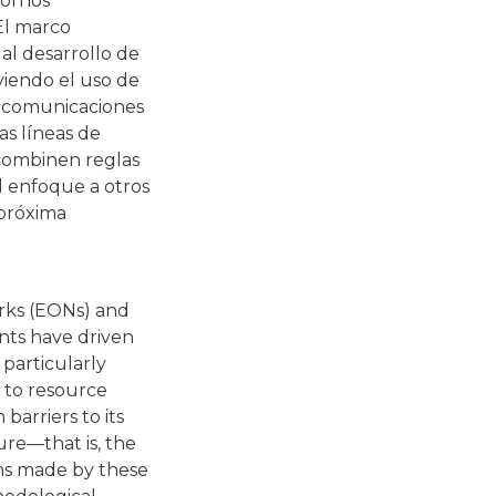
tornos
 El marco
al desarrollo de
viendo el uso de
elecomunicaciones
as líneas de
 combinen reglas
l enfoque a otros
 próxima
orks (EONs) and
nts have driven
 particularly
 to resource
arriers to its
ture—that is, the
ions made by these