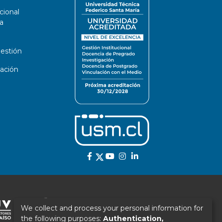
cional
a
estión
ación
We collect and process your personal information for
the following purposes:
Authentication,