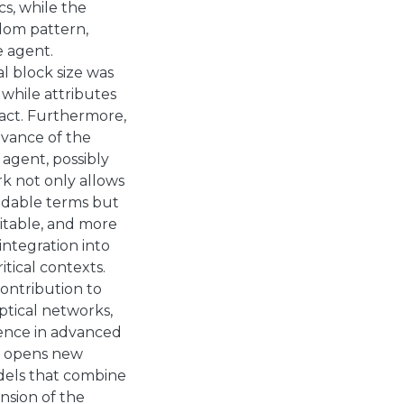
ics, while the
ndom pattern,
e agent.
l block size was
 while attributes
pact. Furthermore,
evance of the
agent, possibly
ork not only allows
ndable terms but
ditable, and more
 integration into
tical contexts.
ontribution to
ptical networks,
igence in advanced
ch opens new
dels that combine
nsion of the