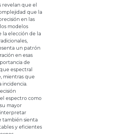
s revelan que el
mplejidad que la
recisión en las
s los modelos
la elección de la
adicionales,
resenta un patrón
ración en esas
mportancia de
oque espectral
e, mientras que
 incidencia.
ecisión
 del espectro como
 su mayor
 interpretar
 también sienta
tables y eficientes