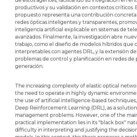
de estos agentes, facilitando su integración en en
productivos y su validación en contextos críticos.
propuesto representa una contribución concreta 
redes ópticas inteligentes y transparentes, promo
inteligencia artificial explicable en sistemas de t
avanzados. Finalmente, la investigación abre nuev
trabajo, como el diseño de modelos híbridos que
interpretables con agentes DRL, y la extensión de
problemas de control y planificación en redes de
generación.
The increasing complexity of elastic optical netw
the need to operate in highly dynamic environme
the use of artificial intelligence-based techniques,
Deep Reinforcement Learning (DRL), as a solution
management problems. However, one of the main b
practical implementation lies in its "black box" na
difficulty in interpreting and justifying the decis