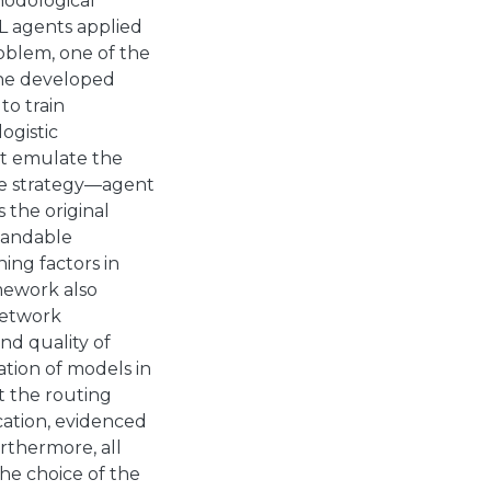
thodological
L agents applied
oblem, one of the
The developed
to train
logistic
hat emulate the
age strategy—agent
s the original
tandable
ing factors in
mework also
network
nd quality of
ation of models in
at the routing
ation, evidenced
urthermore, all
he choice of the