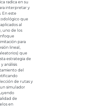
ica radica en su
ara interpretar y
. En este
etodológico que
aplicados al
, uno de los
 enfoque
imitación para
ión lineal,
aleatorios) que
sta estrategia de
y análisis
tamiento del
tificando
lección de rutas y
a un simulador
cluyendo
calidad de
elos en