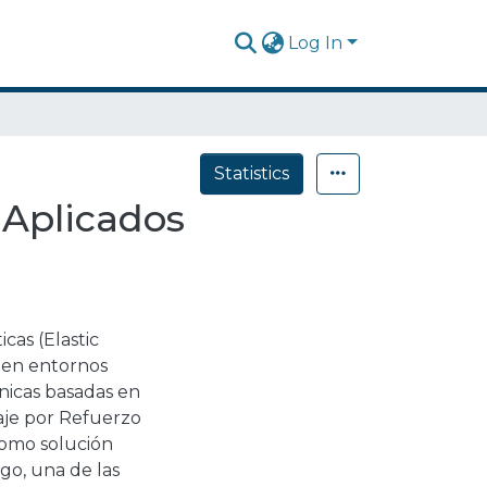
Log In
Statistics
 Aplicados
cas (Elastic
 en entornos
nicas basadas en
zaje por Refuerzo
omo solución
go, una de las