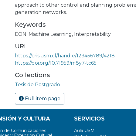
approach to other control and planning problems
generation networks.
Keywords
EON
,
Machine Learning
,
Interpretability
URI
https://cris.usm.cl/handle/123456789/4218
https://doi.org/10.71959/m8y7-tc65
Collections
Tesis de Postgrado
Full item page
NSIÓN Y CULTURA
SERVICIOS
ón de Comunicaciones
Aula USM
icas y Extensión Cultural