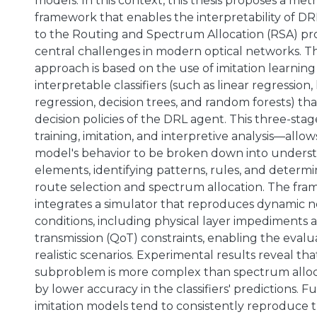
models. In this context, this thesis proposes a me
framework that enables the interpretability of DR
to the Routing and Spectrum Allocation (RSA) pr
central challenges in modern optical networks. 
approach is based on the use of imitation learning 
interpretable classifiers (such as linear regression, 
regression, decision trees, and random forests) t
decision policies of the DRL agent. This three-st
training, imitation, and interpretive analysis—allow
model's behavior to be broken down into unders
elements, identifying patterns, rules, and determin
route selection and spectrum allocation. The fra
integrates a simulator that reproduces dynamic 
conditions, including physical layer impediments a
transmission (QoT) constraints, enabling the evalu
realistic scenarios. Experimental results reveal th
subproblem is more complex than spectrum alloc
by lower accuracy in the classifiers' predictions. F
imitation models tend to consistently reproduce t