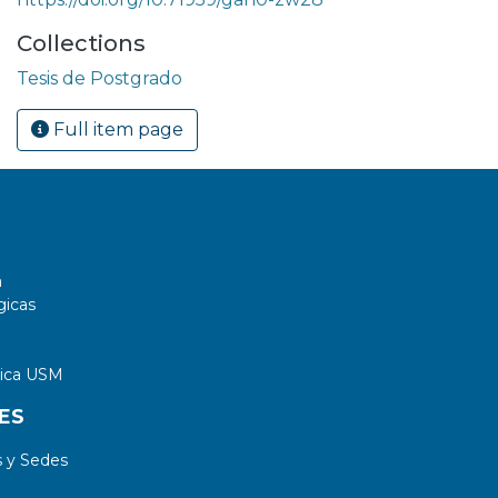
Collections
Tesis de Postgrado
Full item page
a
gicas
tica USM
ES
 y Sedes