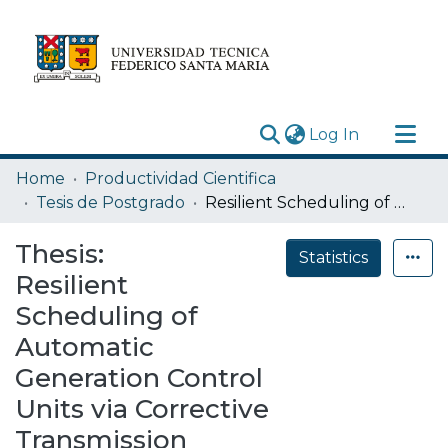
(current)
Log In
Research Outputs
Home
Productividad Cientifica
Statistics
Tesis de Postgrado
Resilient Scheduling of Automatic Generation Control Units via Corrective Transmission Switching under an N-1-1 Security Criterion
Acerca de
Thesis:
Statistics
Depósito
Resilient
Scheduling of
Automatic
Generation Control
Units via Corrective
Transmission