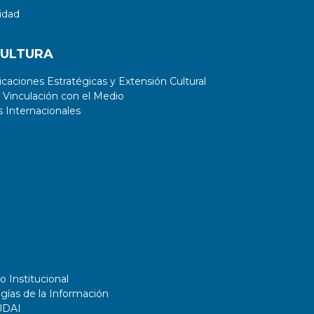
idad
CULTURA
aciones Estratégicas y Extensión Cultural
 Vinculación con el Medio
 Internacionales
o Institucional
gías de la Información
UDAI