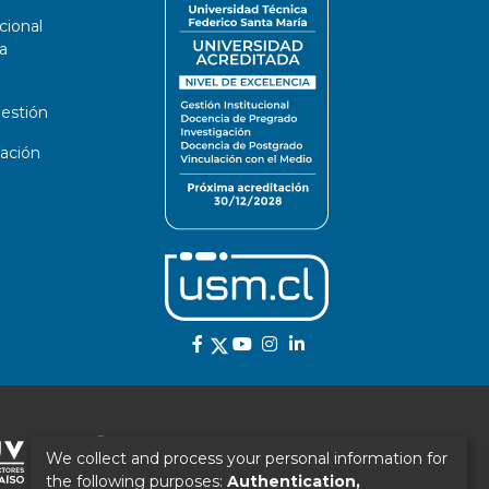
cional
a
estión
ación
We collect and process your personal information for
the following purposes:
Authentication,