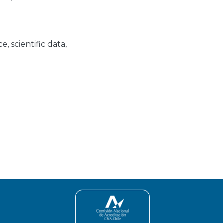
ce
,
scientific data
,