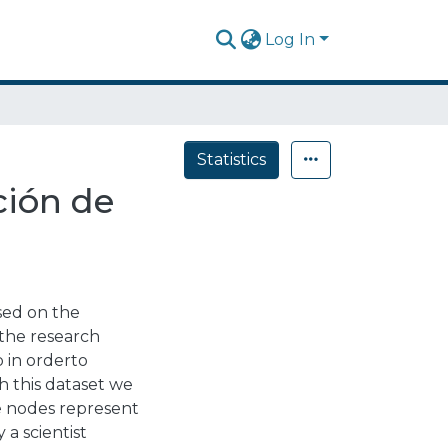
Log In
Statistics
ción de
sed on the
 the research
 in orderto
h this dataset we
e nodes represent
 a scientist