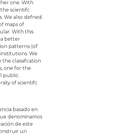
ther one. With
the scientifc
es. We also defned
of maps of
ular. With this
a better
ion patterns-|of
 institutions. We
the classifcation
s, one for the
 public.
sity of scientifc
encia basado en
al que denominamos
eación de este
onstruir un