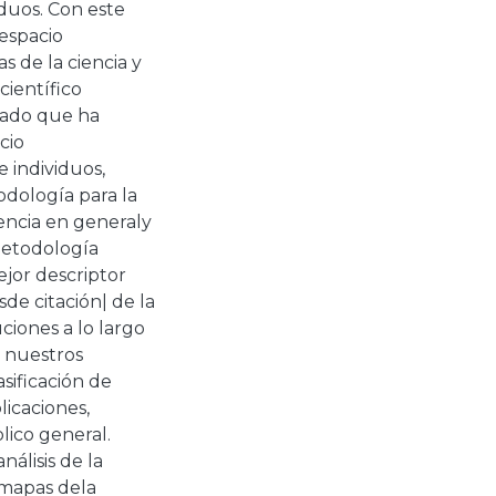
duos. Con este
espacio
s de la ciencia y
ientífico
dado que ha
cio
 individuos,
odología para la
encia en generaly
 metodología
jor descriptor
e citación| de la
uciones a lo largo
 nuestros
sificación de
licaciones,
lico general.
nálisis de la
 mapas dela