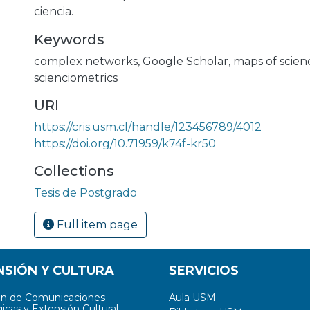
ciencia.
Keywords
complex networks
,
Google Scholar
,
maps of scien
scienciometrics
URI
https://cris.usm.cl/handle/123456789/4012
https://doi.org/10.71959/k74f-kr50
Collections
Tesis de Postgrado
Full item page
NSIÓN Y CULTURA
SERVICIOS
ón de Comunicaciones
Aula USM
icas y Extensión Cultural