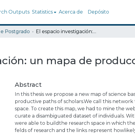
rch Outputs
Statistics
Acerca de
Depósito
de Postgrado
El espacio investigación: un mapa de producción de ciencia
gación: un mapa de produc
Abstract
In this thesis we propose a new map of science ba
productive paths of scholars.We call this network
space. To create this map, we had to mine the web
curate a disambiguated dataset of individuals. Wit
were able to buildthe research space in which th
felds of research and the links represent howlikely