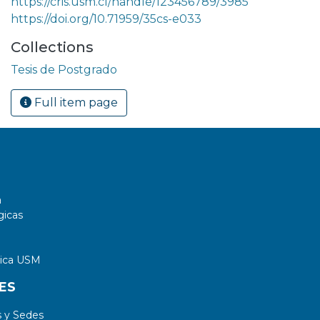
https://cris.usm.cl/handle/123456789/3985
https://doi.org/10.71959/35cs-e033
Collections
Tesis de Postgrado
Full item page
a
gicas
tica USM
ES
 y Sedes