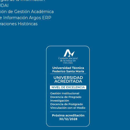
UDAI
ción de Gestión Académica
de Información Argos ERP
ciones Históricas