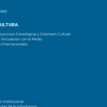
idad
CULTURA
aciones Estratégicas y Extensión Cultural
 Vinculación con el Medio
 Internacionales
o Institucional
gías de la Información