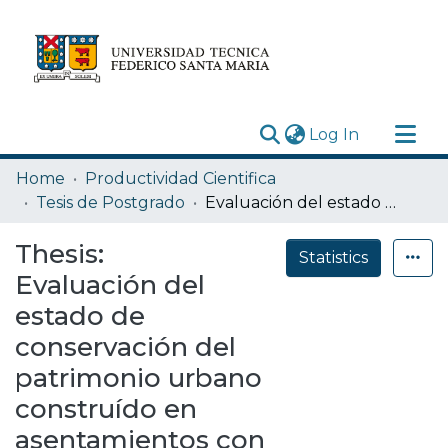
(current)
Log In
Research Outputs
Home
Productividad Cientifica
Statistics
Tesis de Postgrado
Evaluación del estado de conservación del patrimonio urbano construído en asentamientos con relación secundaria a la actividad minera del nitrato en la región de Tarapacá. Comparación entre los casos de Pica y Huara
Acerca de
Thesis:
Statistics
Depósito
Evaluación del
estado de
conservación del
patrimonio urbano
construído en
asentamientos con