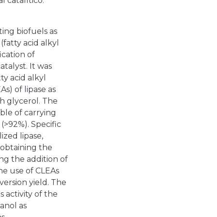
 catalítico.
ing biofuels as
fatty acid alkyl
ication of
atalyst. It was
y acid alkyl
s) of lipase as
th glycerol. The
ble of carrying
 (>92%). Specific
ized lipase,
 obtaining the
ng the addition of
he use of CLEAs
ersion yield. The
activity of the
anol as