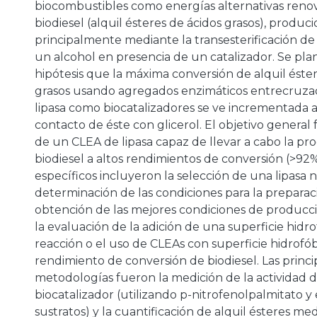
biocombustibles como energías alternativas renov
biodiesel (alquil ésteres de ácidos grasos), produc
principalmente mediante la transesterificación de 
un alcohol en presencia de un catalizador. Se pl
hipótesis que la máxima conversión de alquil éste
grasos usando agregados enzimáticos entrecruza
lipasa como biocatalizadores se ve incrementada al
contacto de éste con glicerol. El objetivo general
de un CLEA de lipasa capaz de llevar a cabo la pr
biodiesel a altos rendimientos de conversión (>92%
específicos incluyeron la selección de una lipasa n
determinación de las condiciones para la preparac
obtención de las mejores condiciones de producci
la evaluación de la adición de una superficie hidro
reacción o el uso de CLEAs con superficie hidrofób
rendimiento de conversión de biodiesel. Las princi
metodologías fueron la medición de la actividad de
biocatalizador (utilizando p-nitrofenolpalmitato 
sustratos) y la cuantificación de alquil ésteres me