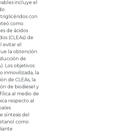
ables incluye el
ido
triglicéridos con
anteó como
res de ácidos
dos (CLEAs) de
 evitar el
 fue la obtención
oducción de
). Los objetivos
o inmovilizada, la
ión de CLEAs, la
ón de biodiesel y
fílica al medio de
ica respecto al
pales
 síntesis del
y etanol como
diante