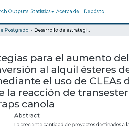
rch Outputs
Statistics
Acerca de
Depósito
de Postgrado
Desarrollo de estrategias para el aumento del rendimiento de conversión al alquil ésteres de ácidos grasos (biodiesel) mediante el uso de CLEAs de lipasa como catalizador de la reacción de transesterificación a partir de aceite de raps canola
tegias para el aumento del
ersión al alquil ésteres d
mediante el uso de CLEAs d
 la reacción de transester
 raps canola
Abstract
La creciente cantidad de proyectos destinados a l