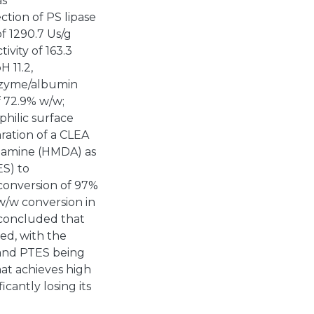
as
ction of PS lipase
of 1290.7 Us/g
ivity of 163.3
 11.2,
nzyme/albumin
f 72.9% w/w;
philic surface
ration of a CLEA
iamine (HMDA) as
ES) to
conversion of 97%
 w/w conversion in
s concluded that
ed, with the
and PTES being
that achieves high
cantly losing its