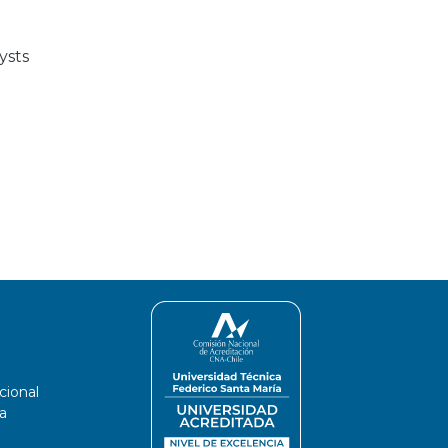
ysts
cional
a