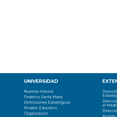
UNIVERSIDAD
EXTE
Nuestra Historia
Direcci
Estratég
Federico Santa María
Direcci
Definiciones Estratégicas
el Medi
Modelo Educativo
Direcci
Organización
Alumni