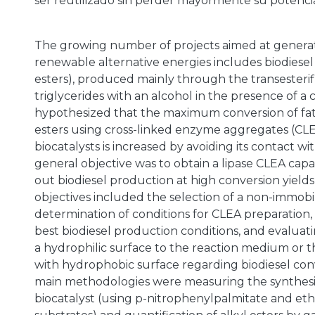
ser reutilizado sin perder mayormente su potencial
The growing number of projects aimed at generat
renewable alternative energies includes biodiesel (
esters), produced mainly through the transesterif
triglycerides with an alcohol in the presence of a c
hypothesized that the maximum conversion of fatt
esters using cross-linked enzyme aggregates (CLEA
biocatalysts is increased by avoiding its contact wi
general objective was to obtain a lipase CLEA capa
out biodiesel production at high conversion yields
objectives included the selection of a non-immobil
determination of conditions for CLEA preparation,
best biodiesel production conditions, and evaluati
a hydrophilic surface to the reaction medium or t
with hydrophobic surface regarding biodiesel conv
main methodologies were measuring the synthesis 
biocatalyst (using p-nitrophenylpalmitate and eth