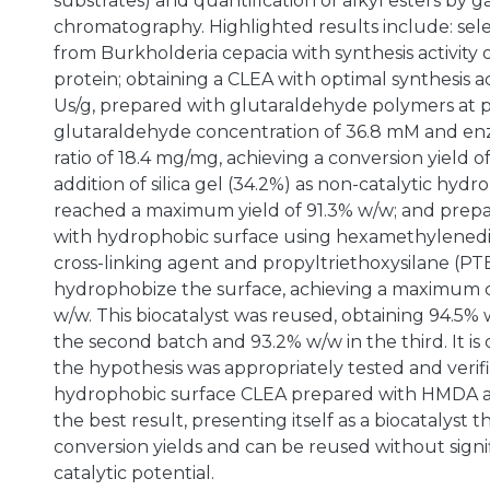
substrates) and quantification of alkyl esters by g
chromatography. Highlighted results include: sele
from Burkholderia cepacia with synthesis activity 
protein; obtaining a CLEA with optimal synthesis act
Us/g, prepared with glutaraldehyde polymers at pH
glutaraldehyde concentration of 36.8 mM and e
ratio of 18.4 mg/mg, achieving a conversion yield o
addition of silica gel (34.2%) as non-catalytic hydro
reached a maximum yield of 91.3% w/w; and prepa
with hydrophobic surface using hexamethylened
cross-linking agent and propyltriethoxysilane (PT
hydrophobize the surface, achieving a maximum 
w/w. This biocatalyst was reused, obtaining 94.5%
the second batch and 93.2% w/w in the third. It i
the hypothesis was appropriately tested and verifi
hydrophobic surface CLEA prepared with HMDA 
the best result, presenting itself as a biocatalyst 
conversion yields and can be reused without signifi
catalytic potential.