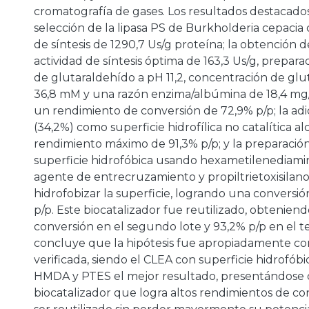
cromatografía de gases. Los resultados destacados
selección de la lipasa PS de Burkholderia cepacia
de síntesis de 1290,7 Us/g proteína; la obtención
actividad de síntesis óptima de 163,3 Us/g, prepar
de glutaraldehído a pH 11,2, concentración de gl
36,8 mM y una razón enzima/albúmina de 18,4 m
un rendimiento de conversión de 72,9% p/p; la adic
a
(34,2%) como superficie hidrofílica no catalítica a
rendimiento máximo de 91,3% p/p; y la preparaci
superficie hidrofóbica usando hexametilenedia
agente de entrecruzamiento y propiltrietoxisilan
hidrofobizar la superficie, logrando una convers
p/p. Este biocatalizador fue reutilizado, obtenien
conversión en el segundo lote y 93,2% p/p en el t
concluye que la hipótesis fue apropiadamente co
verificada, siendo el CLEA con superficie hidrofób
HMDA y PTES el mejor resultado, presentándose
biocatalizador que logra altos rendimientos de c