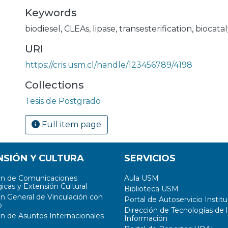
Keywords
biodiesel
,
CLEAs
,
lipase
,
transesterification
,
biocatal
URI
https://cris.usm.cl/handle/123456789/4198
Collections
Tesis de Postgrado
Full item page
NSIÓN Y CULTURA
SERVICIOS
ón de Comunicaciones
Aula USM
icas y Extensión Cultural
Biblioteca USM
ón General de Vinculación con
Portal de Autoservicio Institu
o
Dirección de Tecnologías de l
ón de Asuntos Internacionales
Información