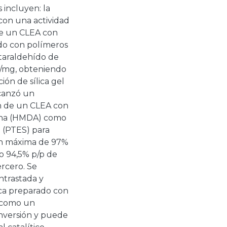
 incluyen: la
 con una actividad
 de un CLEA con
ado con polímeros
utaraldehído de
g/mg, obteniendo
ión de sílica gel
lcanzó un
ón de un CLEA con
mina (HMDA) como
o (PTES) para
ión máxima de 97%
do 94,5% p/p de
ercero. Se
ntrastada y
ica preparado con
 como un
onversión y puede