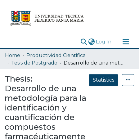
(current)
Log In
Research Outputs
Home
Productividad Cientifica
Statistics
Tesis de Postgrado
Desarrollo de una metodología para la identificación y cuantificación de compuestos farmacéuticamente activos en matrices acuosas utilizando extracción en fase sólida y UHPLC/MS/MS
Acerca de
Thesis:
Statistics
Depósito
Desarrollo de una
metodología para la
identificación y
cuantificación de
compuestos
farmacéuticamente