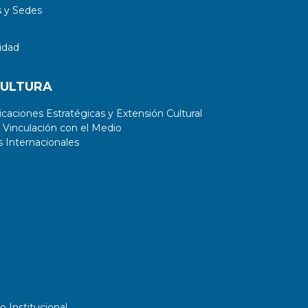
 y Sedes
idad
CULTURA
aciones Estratégicas y Extensión Cultural
 Vinculación con el Medio
 Internacionales
o Institucional