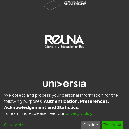
We collect and process your personal information for the
following purposes:
Authentication, Preferences,
Acknowledgement and Statistics
.
DSpace software
copyright © 2002-2026
LYRASIS
To learn more, please read our
privacy policy
.
Privacy
End User
Send
Cookie
Customize
Decline
That's ok
policy
Agreement
Feedback
settings