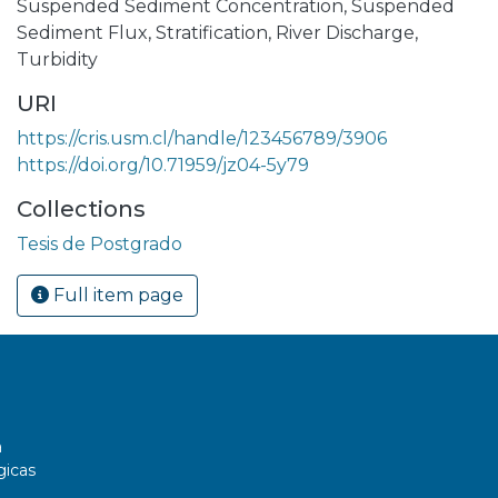
Suspended Sediment Concentration
,
Suspended
Sediment Flux
,
Stratification
,
River Discharge
,
Turbidity
URI
https://cris.usm.cl/handle/123456789/3906
https://doi.org/10.71959/jz04-5y79
Collections
Tesis de Postgrado
Full item page
a
gicas