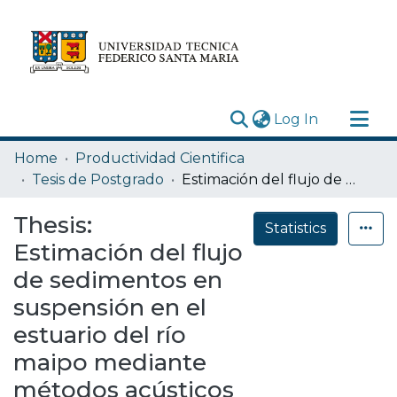
(current)
Log In
Research Outputs
Home
Productividad Cientifica
Statistics
Tesis de Postgrado
Estimación del flujo de sedimentos en suspensión en el estuario del río maipo mediante métodos acústicos y ópticos
Acerca de
Thesis:
Statistics
Depósito
Estimación del flujo
de sedimentos en
suspensión en el
estuario del río
maipo mediante
métodos acústicos