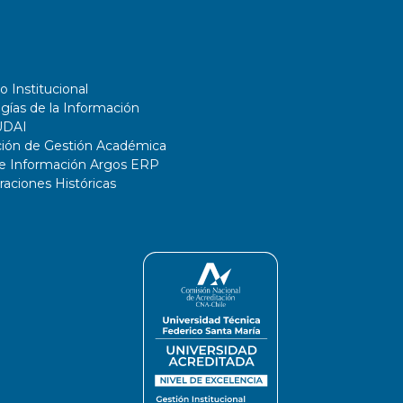
o Institucional
gías de la Información
UDAI
ción de Gestión Académica
de Información Argos ERP
ciones Históricas