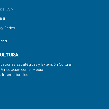
tica USM
ES
 y Sedes
idad
CULTURA
aciones Estratégicas y Extensión Cultural
 Vinculación con el Medio
 Internacionales