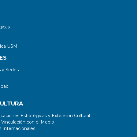
a
gicas
tica USM
ES
 y Sedes
idad
CULTURA
aciones Estratégicas y Extensión Cultural
 Vinculación con el Medio
 Internacionales