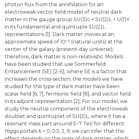
photon flux from the annihilation for an
electroweak vector field model of neutral dark
matter in the gauge group SU(3)c × SU(2)L × U(1)Y
in its fundamental and quintuple SU(2)L
representations [1]. Dark matter moves at an
approximate speed of 10⁻³ (natural units) at the
center of the galaxy (present-day universe);
therefore, dark matter is non-relativistic. Models
have been studied that use Sommerfeld
Enhancement (SE) [2–5], where SE is a factor that
increases the cross-section; the models we have
studied for this type of dark matter have been
scalar field [6, 7], fermionic field [8], and vector field
in its adjoint representation [2]. For our model, we
study the neutral component of the electroweak
doublet and quintuplet of SU(2)L, where it has a
resonant mass part around 5−7 TeV for different
Higgs portals λ = 0, 0.5, 2, 9; we can infer that this
effect depends on the mass of dark matter, which