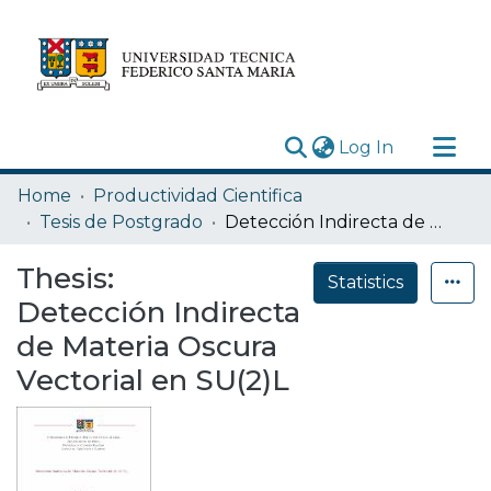
(current)
Log In
Research Outputs
Home
Productividad Cientifica
Statistics
Tesis de Postgrado
Detección Indirecta de Materia Oscura Vectorial en SU(2)L
Acerca de
Thesis:
Statistics
Depósito
Detección Indirecta
de Materia Oscura
Vectorial en SU(2)L