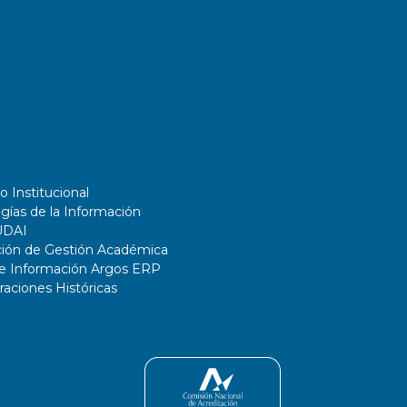
o Institucional
gías de la Información
UDAI
ción de Gestión Académica
de Información Argos ERP
ciones Históricas