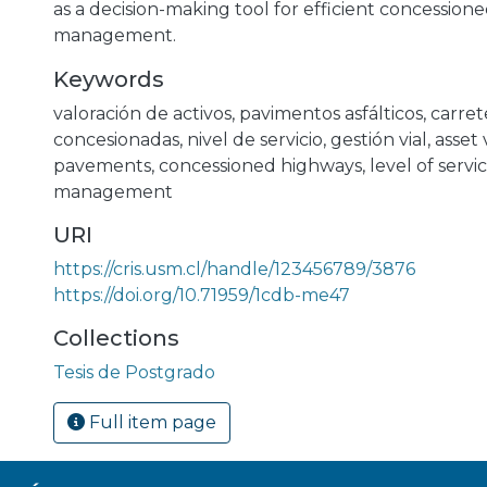
as a decision-making tool for efficient concessione
management.
Keywords
valoración de activos
,
pavimentos asfálticos
,
carret
concesionadas
,
nivel de servicio
,
gestión vial
,
asset 
pavements
,
concessioned highways
,
level of servi
management
URI
https://cris.usm.cl/handle/123456789/3876
https://doi.org/10.71959/1cdb-me47
Collections
Tesis de Postgrado
Full item page