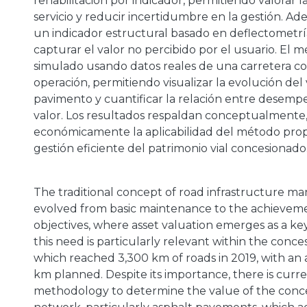
rehabilitación por indicador, permitiendo valorar l
servicio y reducir incertidumbre en la gestión. Ad
un indicador estructural basado en deflectometrí
capturar el valor no percibido por el usuario. El 
simulado usando datos reales de una carretera c
a
operación, permitiendo visualizar la evolución del 
pavimento y cuantificar la relación entre desemp
valor. Los resultados respaldan conceptualmente
económicamente la aplicabilidad del método pro
gestión eficiente del patrimonio vial concesionado
The traditional concept of road infrastructure 
evolved from basic maintenance to the achievemen
objectives, where asset valuation emerges as a key 
this need is particularly relevant within the conce
which reached 3,300 km of roads in 2019, with an 
km planned. Despite its importance, there is curren
methodology to determine the value of the conc