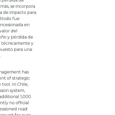
a pérdida de
emás, se incorpora
a de impacto para
método fue
oncesionada en
valor del
eño y pérdida de
, técnicamente y
puesto para una
.
management has
t of strategic
tool. In Chile,
ssion system,
additional 1,000
tly no official
essioned road