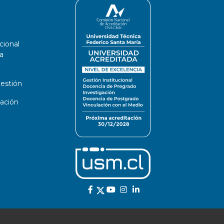
cional
a
estión
ación