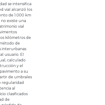
ad se intensifica
d vial alcanzó los
ento de 1.000 km
 no existe una
atrimonio vial
avimentos
los kilómetros de
n método de
as interurbanas
al usuario. El
ual, calculado
trucción y el
l pavimento a su
artir de umbrales
o regularidad
tencia al
cio clasificados
dad de