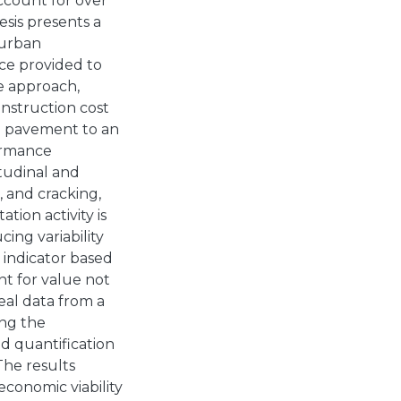
ccount for over
esis presents a
rurban
ice provided to
e approach,
onstruction cost
he pavement to an
formance
itudinal and
, and cracking,
ation activity is
cing variability
y indicator based
nt for value not
eal data from a
ing the
nd quantification
The results
conomic viability