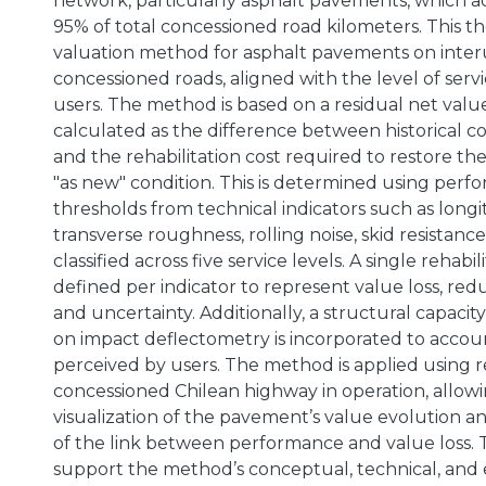
network, particularly asphalt pavements, which a
95% of total concessioned road kilometers. This th
valuation method for asphalt pavements on inte
concessioned roads, aligned with the level of serv
users. The method is based on a residual net valu
calculated as the difference between historical c
and the rehabilitation cost required to restore t
"as new" condition. This is determined using per
thresholds from technical indicators such as long
transverse roughness, rolling noise, skid resistance
classified across five service levels. A single rehabilit
defined per indicator to represent value loss, redu
and uncertainty. Additionally, a structural capacit
on impact deflectometry is incorporated to accou
perceived by users. The method is applied using r
concessioned Chilean highway in operation, allow
visualization of the pavement’s value evolution a
of the link between performance and value loss. 
support the method’s conceptual, technical, and e