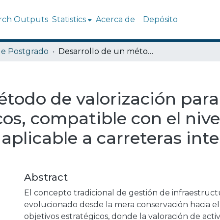
rch Outputs
Statistics
Acerca de
Depósito
de Postgrado
Desarrollo de un método de valorización para el activo pavimentos asfálticos, compatible con el nivel de servicio a usuarios, aplicable a carreteras interurbanas concesionadas
todo de valorización para 
os, compatible con el nive
, aplicable a carreteras in
Abstract
El concepto tradicional de gestión de infraestructu
evolucionado desde la mera conservación hacia e
objetivos estratégicos, donde la valoración de acti