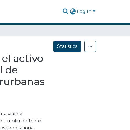
Log In
Statistics
el activo
l de
terurbanas
ra vial ha
l cumplimiento de
vos se posiciona