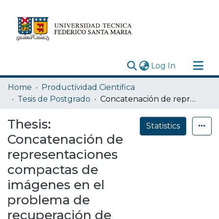
(current)
Log In
Research Outputs
Home
Productividad Cientifica
Statistics
Tesis de Postgrado
Concatenación de representaciones compactas de imágenes en el problema de recuperación de imágenes
Acerca de
Thesis:
Statistics
Depósito
Concatenación de
representaciones
compactas de
imágenes en el
problema de
recuperación de