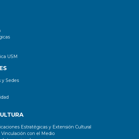
a
gicas
tica USM
ES
 y Sedes
idad
CULTURA
aciones Estratégicas y Extensión Cultural
 Vinculación con el Medio