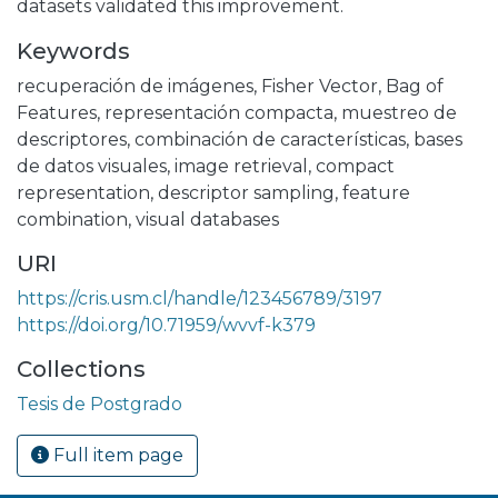
datasets validated this improvement.
Keywords
recuperación de imágenes
,
Fisher Vector
,
Bag of
Features
,
representación compacta
,
muestreo de
descriptores
,
combinación de características
,
bases
de datos visuales
,
image retrieval
,
compact
representation
,
descriptor sampling
,
feature
combination
,
visual databases
URI
https://cris.usm.cl/handle/123456789/3197
https://doi.org/10.71959/wvvf-k379
Collections
Tesis de Postgrado
Full item page