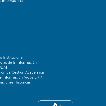
 Internacionales
o Institucional
gías de la Información
UDAI
ción de Gestión Académica
de Información Argos ERP
ciones Históricas