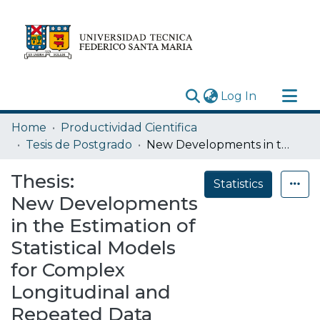
(current)
Log In
Research Outputs
Home
Productividad Cientifica
Statistics
Tesis de Postgrado
New Developments in the Estimation of Statistical Models for Complex Longitudinal and Repeated Data
Acerca de
Thesis:
Statistics
Depósito
New Developments
in the Estimation of
Statistical Models
for Complex
Longitudinal and
Repeated Data