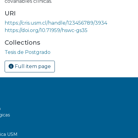
covariables clínicas.
URI
https://cris.usm.cl/handle/123456789/3934
https://doi.org/10.71959/hswc-gs35
Collections
Tesis de Postgrado
Full item page
a
gicas
tica USM