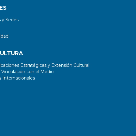
ES
 y Sedes
idad
CULTURA
aciones Estratégicas y Extensión Cultural
 Vinculación con el Medio
 Internacionales